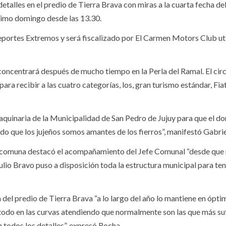
detalles en el predio de Tierra Brava con miras a la cuarta fecha de
ximo domingo desde las 13.30.
portes Extremos y será fiscalizado por El Carmen Motors Club ut
concentrará después de mucho tiempo en la Perla del Ramal. El cir
para recibir a las cuatro categorías, los, gran turismo estándar, Fia
 maquinaria de la Municipalidad de San Pedro de Jujuy para que el 
do que los jujeños somos amantes de los fierros”, manifestó Gabri
a comuna destacó el acompañamiento del Jefe Comunal “desde que
 Julio Bravo puso a disposición toda la estructura municipal para te
del predio de Tierra Brava “a lo largo del año lo mantiene en ópti
 todo en las curvas atendiendo que normalmente son las que más su
en todos los detalles”, expresó Rocha.