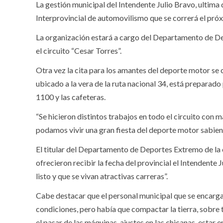
La gestión municipal del Intendente Julio Bravo, ultima 
Interprovincial de automovilismo que se correrá el pró
La organización estará a cargo del Departamento de De
el circuito “Cesar Torres”.
Otra vez la cita para los amantes del deporte motor se 
ubicado a la vera de la ruta nacional 34, está preparado 
1100 y las cafeteras.
“Se hicieron distintos trabajos en todo el circuito con
podamos vivir una gran fiesta del deporte motor sabien
El titular del Departamento de Deportes Extremo de l
ofrecieron recibir la fecha del provincial el Intendente
listo y que se vivan atractivas carreras”.
Cabe destacar que el personal municipal que se encarga 
condiciones, pero había que compactar la tierra, sobre
el pasar de las máquinas, ajustes en las chicanas, estar 