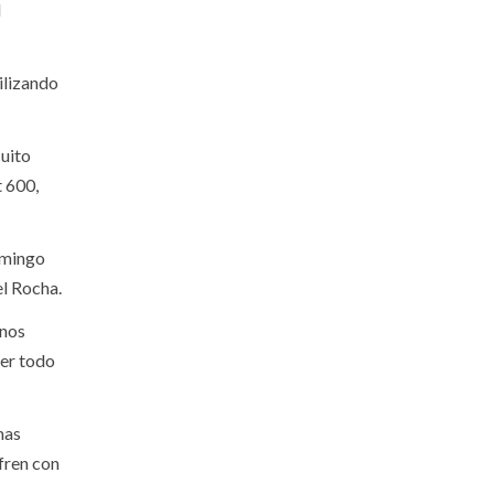
l
ilizando
cuito
t 600,
domingo
el Rocha.
 nos
ner todo
mas
fren con