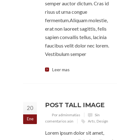
semper auctor dictum. Cras id
risus ut urna congue
fermentum.Aliquam molestie,
erat non laoreet sagittis, felis
sapien convallis tellus, lacinia
faucibus velit dolor nec lorem.
Vestibulum semper
Leer mas
POST TALL IMAGE
20
Por adminmatias
Sin
Ene
comentarios aún
Arts
,
Design
Lorem ipsum dolor sit amet,