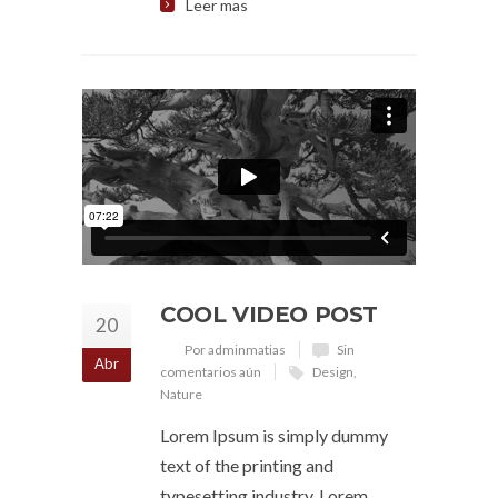
Leer mas
COOL VIDEO POST
20
Por adminmatias
Sin
Abr
comentarios aún
Design
,
Nature
Lorem Ipsum is simply dummy
text of the printing and
typesetting industry. Lorem