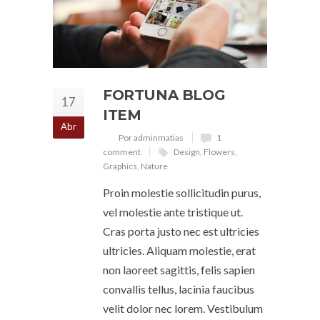
FORTUNA BLOG
17
ITEM
Abr
Por adminmatias
1
comment
Design
,
Flowers
,
Graphics
,
Nature
Proin molestie sollicitudin purus,
vel molestie ante tristique ut.
Cras porta justo nec est ultricies
ultricies. Aliquam molestie, erat
non laoreet sagittis, felis sapien
convallis tellus, lacinia faucibus
velit dolor nec lorem. Vestibulum