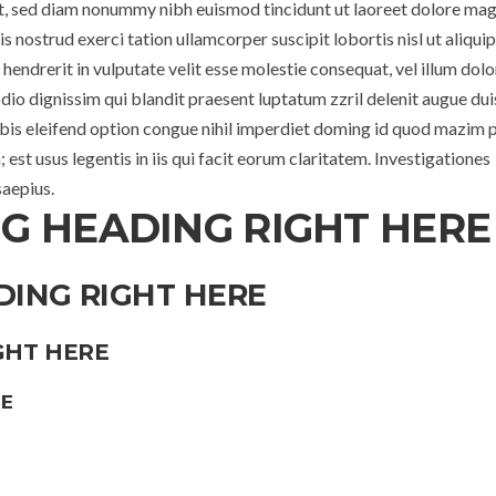
it, sed diam nonummy nibh euismod tincidunt ut laoreet dolore ma
 nostrud exerci tation ullamcorper suscipit lobortis nisl ut aliquip
endrerit in vulputate velit esse molestie consequat, vel illum dolo
 odio dignissim qui blandit praesent luptatum zzril delenit augue du
nobis eleifend option congue nihil imperdiet doming id quod mazim 
est usus legentis in iis qui facit eorum claritatem. Investigationes
saepius.
G HEADING RIGHT HERE
DING RIGHT HERE
GHT HERE
RE