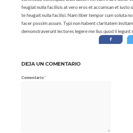
feugiat nulla facilisis at vero eros et accumsan et iusto
te feugait nulla facilisi. Nam liber tempor cum soluta 
facer possim assum. Typi non habent claritatem insitam; 
demonstraverunt lectores legere me lius quod ii legunt 
DEJA UN COMENTARIO
Comentario
*