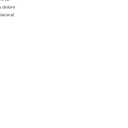
is dolore
placerat