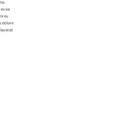
gna
 ex ea
re eu
is dolore
placerat