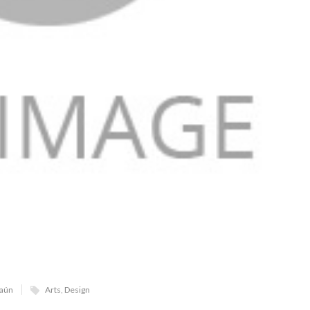
 aún
Arts
,
Design