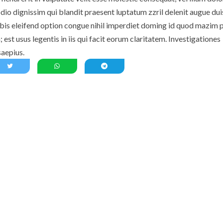
 odio dignissim qui blandit praesent luptatum zzril delenit augue du
nobis eleifend option congue nihil imperdiet doming id quod mazim 
est usus legentis in iis qui facit eorum claritatem. Investigationes
saepius.