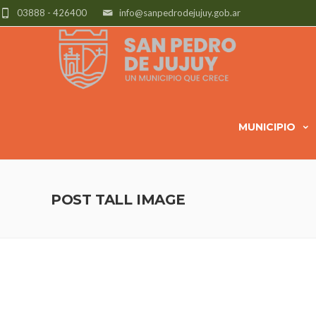
03888 - 426400
info@sanpedrodejujuy.gob.ar
MUNICIPIO
POST TALL IMAGE