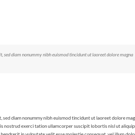
lit, sed diam nonummy nibh euismod tincidunt ut laoreet dolore magna
it, sed diam nonummy nibh euismod tincidunt ut laoreet dolore ma
 nostrud exerci tation ullamcorper suscipit lobortis nisl ut aliquip
endrerit in vulputate velit esse molestie consequat, vel illum dolo