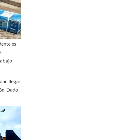
dente es
el
rabajo
dan llegar
ión. Dado