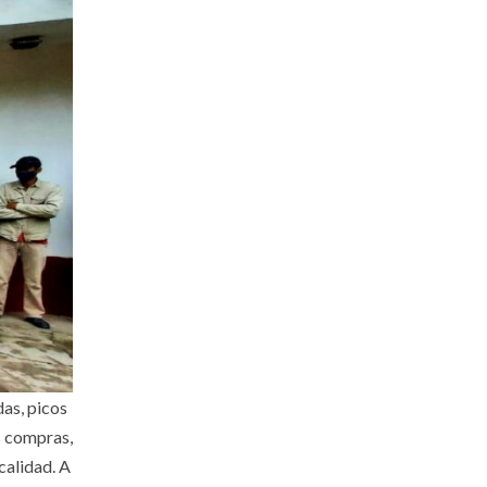
as, picos
as compras,
calidad. A