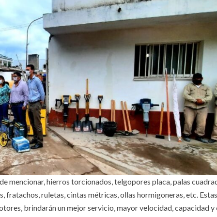
e mencionar, hierros torcionados, telgopores placa, palas cuadrad
as, fratachos, ruletas, cintas métricas, ollas hormigoneras, etc. Est
motores, brindarán un mejor servicio, mayor velocidad, capacidad y 