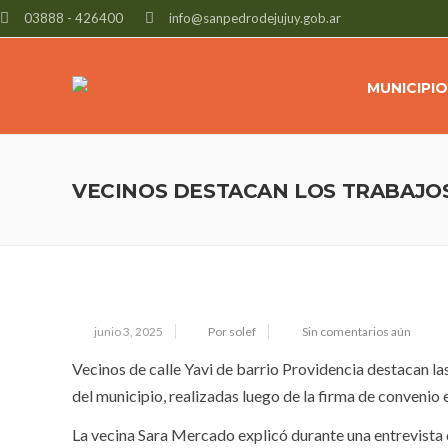
03888 - 426400
info@sanpedrodejujuy.gob.ar
MUNICIPIO
VECINOS DESTACAN LOS TRABAJO
junio 3, 2025
Por solef
Sin comentarios aún
Vecinos de calle Yavi de barrio Providencia destacan la
del municipio, realizadas luego de la firma de convenio 
La vecina Sara Mercado explicó durante una entrevista q