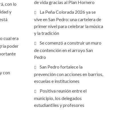
de vida gracias al Plan Hornero
á, con lo
idad y
La Peña Colorada 2026 ya se
está
vive en San Pedro: una cartelera de
primer nivel para celebrar la música
y la tradición
o cual era
Se comenzó a construir un muro
gría poder
de contención en el arroyo San
mportante
Pedro
San Pedro fortalece la
 y con
prevención con acciones en barrios,
escuelas e instituciones
Positiva reunión entre el
municipio, los delegados
estudiantiles y profesores