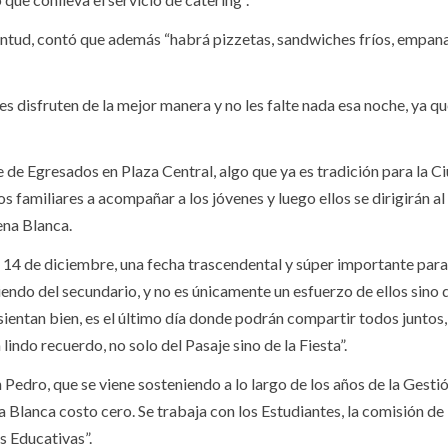
entud, contó que además “habrá pizzetas, sandwiches fríos, empan
 disfruten de la mejor manera y no les falte nada esa noche, ya qu
je de Egresados en Plaza Central, algo que ya es tradición para la C
s familiares a acompañar a los jóvenes y luego ellos se dirigirán a
ena Blanca.
l 14 de diciembre, una fecha trascendental y súper importante para
ndo del secundario, y no es únicamente un esfuerzo de ellos sino 
entan bien, es el último día donde podrán compartir todos juntos,
indo recuerdo, no solo del Pasaje sino de la Fiesta”.
edro, que se viene sosteniendo a lo largo de los años de la Gestió
a Blanca costo cero. Se trabaja con los Estudiantes, la comisión de
s Educativas”.