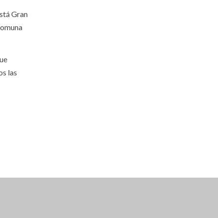
está Gran
 comuna
que
os las