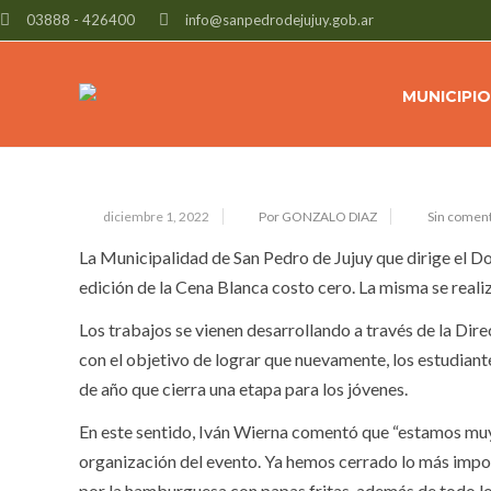
03888 - 426400
info@sanpedrodejujuy.gob.ar
ULTIMAN DETALLES PARA LA CEN
MUNICIPIO
diciembre 1, 2022
Por GONZALO DIAZ
Sin coment
La Municipalidad de San Pedro de Jujuy que dirige el Do
edición de la Cena Blanca costo cero. La misma se realiz
Los trabajos se vienen desarrollando a través de la Di
con el objetivo de lograr que nuevamente, los estudiante
de año que cierra una etapa para los jóvenes.
En este sentido, Iván Wierna comentó que “estamos muy
organización del evento. Ya hemos cerrado lo más impor
por la hamburguesa con papas fritas, además de todo lo 