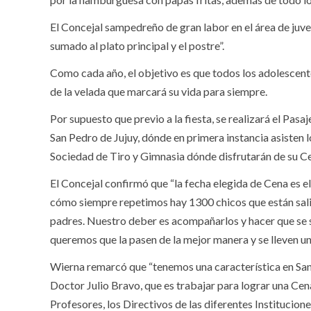
El Concejal sampedreño de gran labor en el área de juv
sumado al plato principal y el postre”.
Como cada año, el objetivo es que todos los adolescentes
de la velada que marcará su vida para siempre.
Por supuesto que previo a la fiesta, se realizará el Pasa
San Pedro de Jujuy, dónde en primera instancia asisten lo
Sociedad de Tiro y Gimnasia dónde disfrutarán de su C
El Concejal confirmó que “la fecha elegida de Cena es e
cómo siempre repetimos hay 1300 chicos que están salie
padres. Nuestro deber es acompañarlos y hacer que se si
queremos que la pasen de la mejor manera y se lleven un l
Wierna remarcó que “tenemos una característica en San P
Doctor Julio Bravo, que es trabajar para lograr una Cen
Profesores, los Directivos de las diferentes Institucione