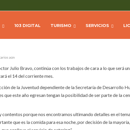
A BLANCA COSTO CERO
Ho
103 DIGITAL
TURISMO
SERVICIOS
LI
arios aún
ctor Julio Bravo, continúa con los trabajos de cara a lo que será u
ará el 14 del corriente mes.
rección de la Juventud dependiente de la Secretaría de Desarrollo 
s que este año egresan tengan la posibilidad de ser parte de la cen
 contentos porque nos encontramos ultimando detalles en el tema
tante que es la comida para esa noche, por decisión de la mayoría,
que conlleva el servicio de catering”.