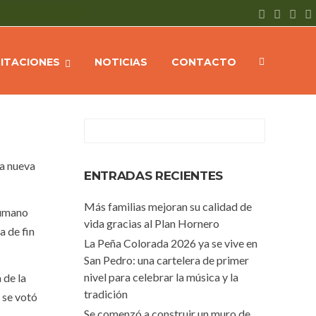
me
NOTICIAS
Ultiman detalles para la Cena Blanca costo cero
CITACIONES
NOTICIAS
CONTACTO
na nueva
ENTRADAS RECIENTES
Más familias mejoran su calidad de
Humano
vida gracias al Plan Hornero
a de fin
La Peña Colorada 2026 ya se vive en
San Pedro: una cartelera de primer
nivel para celebrar la música y la
 de la
tradición
 se votó
Se comenzó a construir un muro de