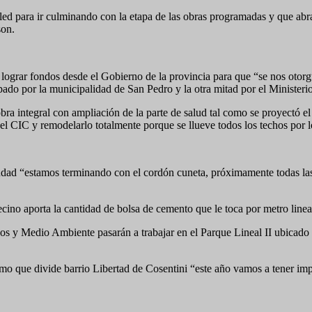
 led para ir culminando con la etapa de las obras programadas y que ab
son.
lograr fondos desde el Gobierno de la provincia para que “se nos otorgue
do por la municipalidad de San Pedro y la otra mitad por el Ministeri
ra integral con ampliación de la parte de salud tal como se proyectó 
el CIC y remodelarlo totalmente porque se llueve todos los techos por l
ad “estamos terminando con el cordón cuneta, próximamente todas las 
cino aporta la cantidad de bolsa de cemento que le toca por metro lineal
cos y Medio Ambiente pasarán a trabajar en el Parque Lineal II ubicado 
smo que divide barrio Libertad de Cosentini “este año vamos a tener im