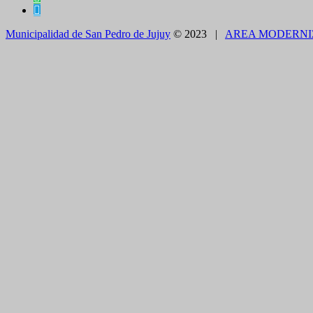
Municipalidad de San Pedro de Jujuy
© 2023 |
AREA MODERNI
CLOSE THIS MODULE
BROOKLYN
DIR: FORMOSA 246
Presentando el voucher de Tierra Brava accedes a un
CLOSE THIS MODULE
Como utilizarlo
¿COMO PAGAR EL ESTACIONAMIENTO?
1.CON TELÉFONO CELULAR - APP
Descargue en forma gratuita e instale en su celular la
App SE
Carga de crédito con tarjetas de débito o crédito de cualquier 