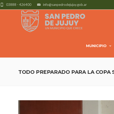
03888 - 426400
info@sanpedrodejujuy.gob.ar
MUNICIPIO
TODO PREPARADO PARA LA COPA 