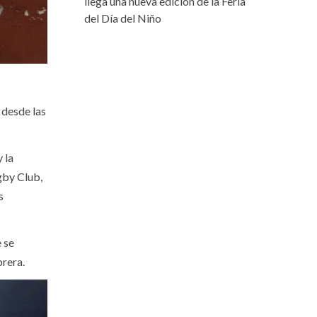
llega una nueva edición de la Feria
del Día del Niño
 desde las
 la
gby Club,
s
 se
brera.