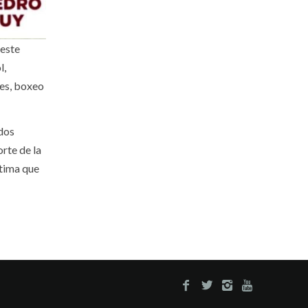
 este
l,
les, boxeo
 dos
rte de la
stima que