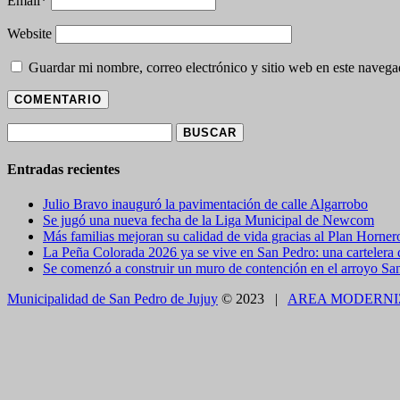
Email
*
Website
Guardar mi nombre, correo electrónico y sitio web en este naveg
Buscar:
Entradas recientes
Julio Bravo inauguró la pavimentación de calle Algarrobo
Se jugó una nueva fecha de la Liga Municipal de Newcom
Más familias mejoran su calidad de vida gracias al Plan Horner
La Peña Colorada 2026 ya se vive en San Pedro: una cartelera de
Se comenzó a construir un muro de contención en el arroyo Sa
Municipalidad de San Pedro de Jujuy
© 2023 |
AREA MODERNI
CLOSE THIS MODULE
BROOKLYN
DIR: FORMOSA 246
Presentando el voucher de Tierra Brava accedes a un