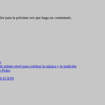
ador para la próxima vez que haga un comentario.
o
 primer nivel para celebrar la música y la tradición
n Pedro
ZACION
 15% de descuento en bebidas en grupos de 4 personas e