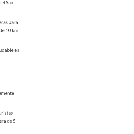
del San
eras para
o de 10 km
ludable en
lemente
uristas
era de 5