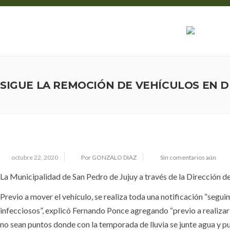
03888 - 426400
info@sanpedrodejujuy.gob.ar
SIGUE LA REMOCIÓN DE VEHÍCULOS EN D
octubre 22, 2020
Por GONZALO DIAZ
Sin comentarios aún
La Municipalidad de San Pedro de Jujuy a través de la Dirección d
Previo a mover el vehículo, se realiza toda una notificación “seg
infecciosos”, explicó Fernando Ponce agregando “previo a realizar 
no sean puntos donde con la temporada de lluvia se junte agua y 