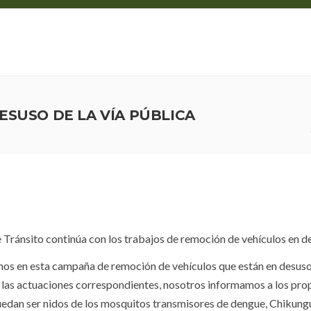
MUNICIPIO
103 DIGITAL
TURISMO
SERVICIO
ESUSO DE LA VÍA PÚBLICA
e Tránsito continúa con los trabajos de remoción de vehículos en d
uimos en esta campaña de remoción de vehículos que están en desus
las actuaciones correspondientes, nosotros informamos a los propie
puedan ser nidos de los mosquitos transmisores de dengue, Chikung