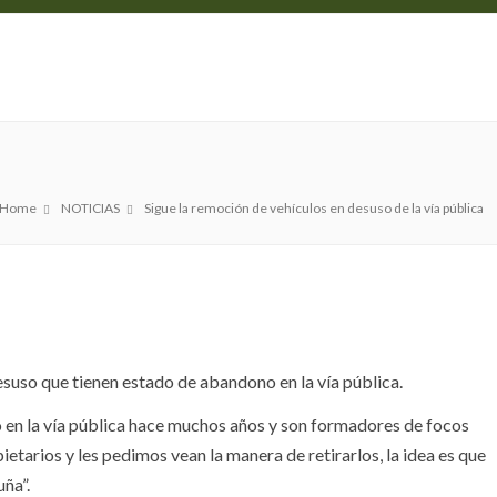
S
LICITACIONES
NOTICIAS
CONTACTO
Home
NOTICIAS
Sigue la remoción de vehículos en desuso de la vía pública
esuso que tienen estado de abandono en la vía pública.
o en la vía pública hace muchos años y son formadores de focos
tarios y les pedimos vean la manera de retirarlos, la idea es que
uña”.