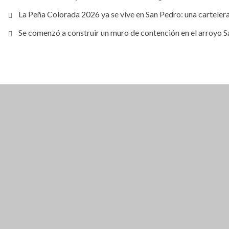
La Peña Colorada 2026 ya se vive en San Pedro: una cartelera 
Se comenzó a construir un muro de contención en el arroyo 
CLOSE THIS MODULE
BROOKLYN
DIR: FORMOSA 246
PRESENTANDO EL VOUCHER DE TIERRA B
EN ADELANTE. (EL DES
CLOSE THIS MODULE