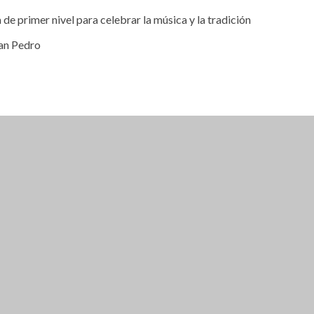
de primer nivel para celebrar la música y la tradición
San Pedro
RAVA ACCEDES A UN 15% DE DESCUENTO
CUENTO SE ADHIERE SOLO A TURISTAS NO