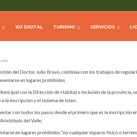
A SITUACIÓN DE LOS LOTES
Hom
103 DIGITAL
TURISMO
SERVICIOS
LI
s aún
estión del Doctor Julio Bravo, continúa con los trabajos de regular
 asentarse en lugares prohibidos
nicipal con la Dirección de Habitat e Inclusión de la provincia, se
a la inscripción y el sistema de loteo.
ntar con todos los pasos desde el primero que es la inscripción en
Aristóbulo del Valle.
entarse en lugares prohibidos “no cualquier espacio físico o terreno