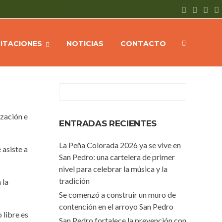
e
NOTICIAS
Se trabaja para regularizar la situación de los lotes
CITACIONES
NOTICIAS
CONTACTO
ización e
ENTRADAS RECIENTES
La Peña Colorada 2026 ya se vive en
 asiste a
San Pedro: una cartelera de primer
nivel para celebrar la música y la
tradición
 la
Se comenzó a construir un muro de
contención en el arroyo San Pedro
 libre es
San Pedro fortalece la prevención con