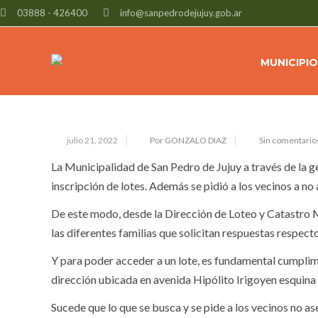
03888 - 426400
info@sanpedrodejujuy.gob.ar
SE TRABAJA PARA REGULARIZAR L
MUNICIPIO
julio 21, 2022
Por GONZALO DIAZ
Sin comentario
La Municipalidad de San Pedro de Jujuy a través de la g
inscripción de lotes. Además se pidió a los vecinos a no
De este modo, desde la Dirección de Loteo y Catastro Mu
las diferentes familias que solicitan respuestas respecto 
Y para poder acceder a un lote, es fundamental cumplime
dirección ubicada en avenida Hipólito Irigoyen esquina 
Sucede que lo que se busca y se pide a los vecinos no as