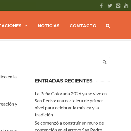
 trabaja en la modernización del alumbrado publico en Plaza Belgrano
ITACIONES
NOTICIAS
CONTACTO
ico en la
ENTRADAS RECIENTES
La Peña Colorada 2026 ya se vive en
San Pedro: una cartelera de primer
reación y
nivel para celebrar la música y la
tradición
Se comenzó a construir un muro de
contención en el arroyo San Pedro
s las que