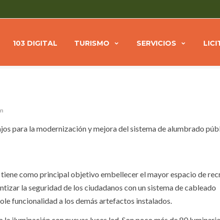
ÓN DEL ALUMBRADO
Home
NOTICIAS
Se
103 DIGITAL
TURISMO
SERVICIOS
LIC
ún
jos para la modernización y mejora del sistema de alumbrado públ
, tiene como principal objetivo embellecer el mayor espacio de rec
tizar la seguridad de los ciudadanos con un sistema de cableado
ole funcionalidad a los demás artefactos instalados.
ra la iluminación con nuevas luces led. Son poco más de 80 luminaria