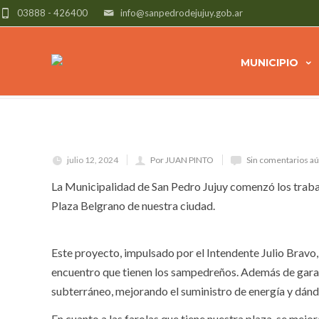
03888 - 426400
info@sanpedrodejujuy.gob.ar
SE TRABAJA EN LA MODERNIZACI
PUBLICO EN PLAZA BELGRANO
MUNICIPIO
julio 12, 2024
Por JUAN PINTO
Sin comentarios a
La Municipalidad de San Pedro Jujuy comenzó los traba
Plaza Belgrano de nuestra ciudad.
Este proyecto, impulsado por el Intendente Julio Bravo
encuentro que tienen los sampedreños. Además de garan
subterráneo, mejorando el suministro de energía y dánd
En cuanto a las farolas que tiene nuestra plaza, se mejo