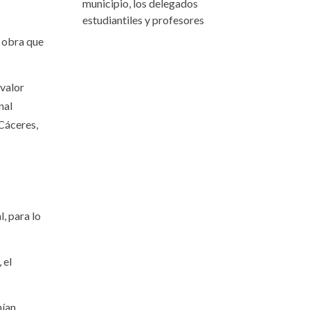
municipio, los delegados
estudiantiles y profesores
a obra que
 valor
nal
 Cáceres,
, para lo
 el
nían