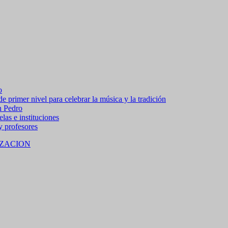
o
 primer nivel para celebrar la música y la tradición
n Pedro
las e instituciones
 y profesores
ZACION
 15% de descuento en bebidas en grupos de 4 personas e
no residentes locales).