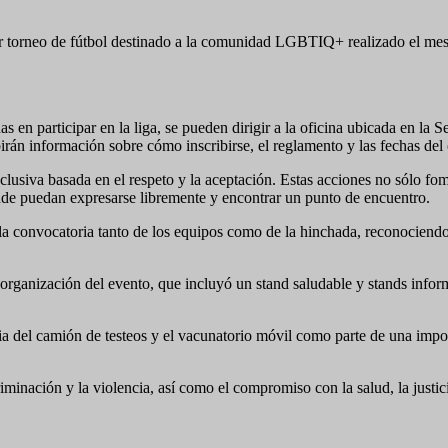
r torneo de fútbol destinado a la comunidad LGBTIQ+ realizado el mes p
adas en participar en la liga, se pueden dirigir a la oficina ubicada en l
irán información sobre cómo inscribirse, el reglamento y las fechas de
lusiva basada en el respeto y la aceptación. Estas acciones no sólo fom
donde puedan expresarse libremente y encontrar un punto de encuentro.
la convocatoria tanto de los equipos como de la hinchada, reconociendo
 organización del evento, que incluyó un stand saludable y stands info
cia del camión de testeos y el vacunatorio móvil como parte de una impo
criminación y la violencia, así como el compromiso con la salud, la just