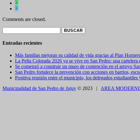
Comments are closed.
Buscar:
Entradas recientes
Más familias mejoran su calidad de vida gracias al Plan Horner
La Peña Colorada 2026 ya se vive en San Pedro: una cartelera de
Se comenzó a construir un muro de contención en el arroyo Sa
San Pedro fortalece la prevención con acciones en barrios, escue
Positiva reunión entre el municipio, los delegados estudiantiles
Municipalidad de San Pedro de Jujuy
© 2023 |
AREA MODERNI
CLOSE THIS MODULE
BROOKLYN
DIR: FORMOSA 246
Presentando el voucher de Tierra Brava accedes a un
CLOSE THIS MODULE