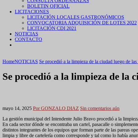
CONSULTA ORDENANZAS
BOLETIN OFICIAL
LICITACIONES
LICITACIÓN LOCALES GASTRONÓMICOS
CONVOCATORIA ADQUISICIÓN DE LOTES 2022
LICITACIÓN CDI 2021
NOTICIAS
CONTACTO
Home
NOTICIAS
Se procedió a la limpieza de la ciudad luego de las
Se procedió a la limpieza de la c
mayo 14, 2025
Por GONZALO DIAZ
Sin comentarios aún
La gestión municipal del Intendente Julio Bravo procedió a la limpieza 
En cada sector dónde se encontraba un cartel, pasacalle o simplemente
distintos integrantes de los equipos que forman parte de las pareas op
limpia y libre de cartelería como corresponde y tal como lo había anu