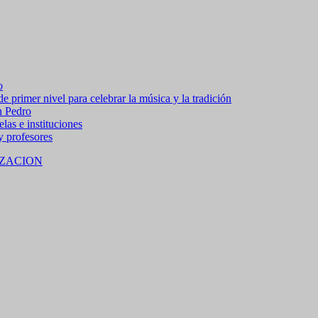
o
 primer nivel para celebrar la música y la tradición
n Pedro
las e instituciones
 y profesores
ZACION
 15% de descuento en bebidas en grupos de 4 personas e
no residentes locales).