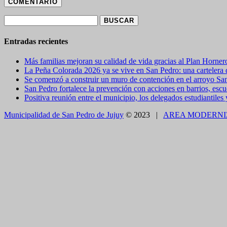
Buscar:
Entradas recientes
Más familias mejoran su calidad de vida gracias al Plan Horner
La Peña Colorada 2026 ya se vive en San Pedro: una cartelera de
Se comenzó a construir un muro de contención en el arroyo Sa
San Pedro fortalece la prevención con acciones en barrios, escue
Positiva reunión entre el municipio, los delegados estudiantiles
Municipalidad de San Pedro de Jujuy
© 2023 |
AREA MODERNI
CLOSE THIS MODULE
BROOKLYN
DIR: FORMOSA 246
Presentando el voucher de Tierra Brava accedes a un
CLOSE THIS MODULE
Como utilizarlo