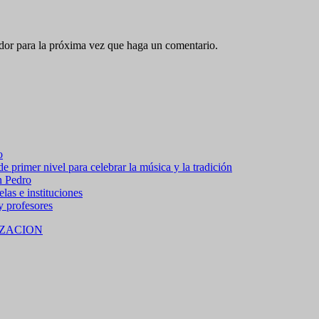
ador para la próxima vez que haga un comentario.
o
 primer nivel para celebrar la música y la tradición
n Pedro
las e instituciones
 y profesores
ZACION
 15% de descuento en bebidas en grupos de 4 personas e
no residentes locales).