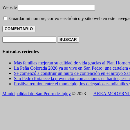
Website
Guardar mi nombre, correo electrónico y sitio web en este naveg
Buscar:
Entradas recientes
Más familias mejoran su calidad de vida gracias al Plan Horner
La Peña Colorada 2026 ya se vive en San Pedro: una cartelera de
Se comenzó a construir un muro de contención en el arroyo Sa
San Pedro fortalece la prevención con acciones en barrios, escue
Positiva reunión entre el municipio, los delegados estudiantiles
Municipalidad de San Pedro de Jujuy
© 2023 |
AREA MODERNI
CLOSE THIS MODULE
BROOKLYN
DIR: FORMOSA 246
Presentando el voucher de Tierra Brava accedes a un