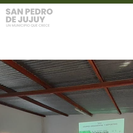
DE
Home
NOTICIAS
OBRAS Y SERVICIOS PUBLIC
ÉSPED
UNICIPIO
103 DIGITAL
TURISMO
SERVICIOS