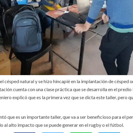
 del césped natural y se hizo hincapié en la implantación de césped
ción cuenta con una clase práctica que se desarrolla en el predio 
iero explicó que es la primera vez que se dicta este taller, pero 
ó que es un importante taller, que va a ser beneficioso para el pe
al alto impacto que se puede generar en el rugby o el fútbol.