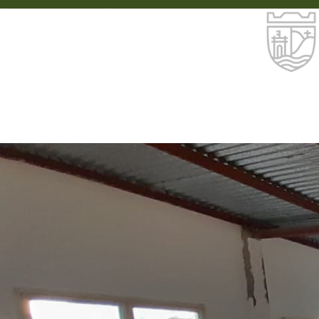
03888 - 426400
info@sanpedrodejujuy.gob.ar
EL MUNICIPIO DICTÓ TALLER GRATUITO 
IMPLANTACIÓN Y MANTENIMIENTO DE C
M