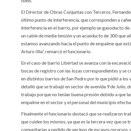
Niño.
El Director de Obras Conjuntas con Terceros, Fernando Ba
último punto de interferencia, que corresponden a cañer
interferencia en el barrio, por ejemplo un gasoducto de
un cable de media tensión y un acueducto de 300 que ali
estamos avanzando hacia el punto de empalme que está 
Arturo Illia”, remarcó el funcionario.
En el caso de barrio Libertad se avanza con la excavació
bocas de registro con las lozas correspondientes y se co
en distintos barrios de San Pedro por lo que pidió a los
detalló que se trabajó en sector de avenida 9 de Julio, d
trabajo porque no tenían buena presión debido a que las
empalme en el sector y el personal del municipio efect
Finalmente el funcionario destacó que se realizaron tra
que cuiden los mismos, ya que es la tercera vez que se t
comunitarias a pedido de vecinos de escasos recursos, d