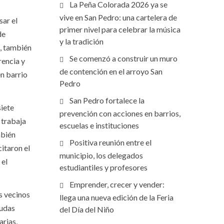
La Peña Colorada 2026 ya se
vive en San Pedro: una cartelera de
sar el
primer nivel para celebrar la música
de
y la tradición
a, también
Se comenzó a construir un muro
rencia y
de contención en el arroyo San
n barrio
Pedro
San Pedro fortalece la
siete
prevención con acciones en barrios,
 trabaja
escuelas e instituciones
mbién
Positiva reunión entre el
citaron el
municipio, los delegados
 el
estudiantiles y profesores
Emprender, crecer y vender:
s vecinos
llega una nueva edición de la Feria
yudas
del Día del Niño
arias,