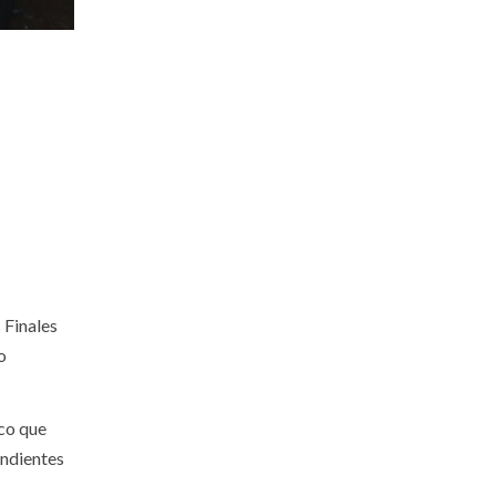
 Finales
o
ico que
ondientes