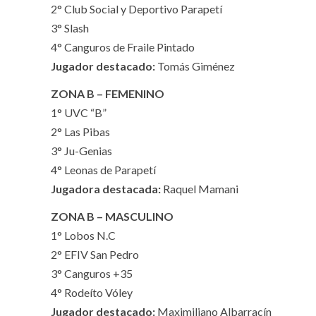
2° Club Social y Deportivo Parapetí
3° Slash
4° Canguros de Fraile Pintado
Jugador destacado:
Tomás Giménez
ZONA B – FEMENINO
1° UVC “B”
2° Las Pibas
3° Ju-Genias
4° Leonas de Parapetí
Jugadora destacada:
Raquel Mamani
ZONA B – MASCULINO
1° Lobos N.C
2° EFIV San Pedro
3° Canguros +35
4° Rodeíto Vóley
Jugador destacado:
Maximiliano Albarracín