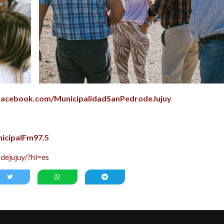
facebook.com/MunicipalidadSanPedrodeJujuy
icipalFm97.5
dejujuy/?hl=es