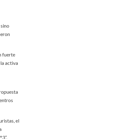
 sino
ieron
n fuerte
la activa
propuesta
entros
ristas, el
a
°3”,