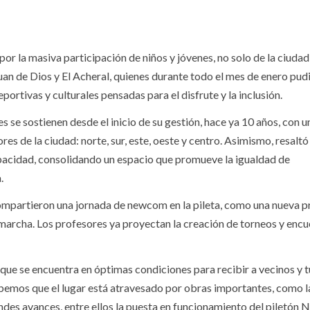
or la masiva participación de niños y jóvenes, no solo de la ciudad
n de Dios y El Acheral, quienes durante todo el mes de enero pud
ortivas y culturales pensadas para el disfrute y la inclusión.
s se sostienen desde el inicio de su gestión, hace ya 10 años, con u
s de la ciudad: norte, sur, este, oeste y centro. Asimismo, resaltó 
pacidad, consolidando un espacio que promueve la igualdad de
.
compartieron una jornada de newcom en la pileta, como una nueva 
archa. Los profesores ya proyectan la creación de torneos y encu
ue se encuentra en óptimas condiciones para recibir a vecinos y tu
abemos que el lugar está atravesado por obras importantes, como l
ndes avances, entre ellos la puesta en funcionamiento del piletón N