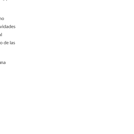
ano
ividades
al
o de las
una