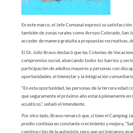
En este marco, el Jefe Comunal expresó su satisfacción p
también de zonas rurales como Arroyo Colorado, San Jua
acceder de manera gratuita a propuestas recreativas, dep
El Dr. Julio Bravo destacó que las Colonias de Vacacione
compromiso social, abarcando todos los barrios y sectore
participación de adultos mayores y personas con disca
oportunidades, el bienestar y la integración comunitaria
“En esta oportunidad, las personas de la tercera edad 
que seguramente el próximo año estará plenamente en m
acuáticos”, señaló el Intendente.
Por otro lado, Bravo remarcó que, si bien el Camping Jaq
predio continúa en constante crecimiento y mejora. “S
construcción de la autopista, pero aun así logramos gra