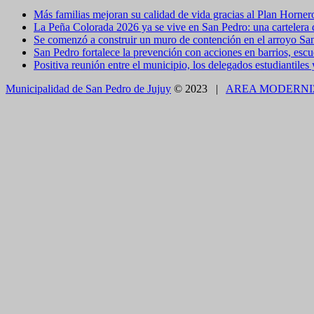
Más familias mejoran su calidad de vida gracias al Plan Horner
La Peña Colorada 2026 ya se vive en San Pedro: una cartelera de
Se comenzó a construir un muro de contención en el arroyo Sa
San Pedro fortalece la prevención con acciones en barrios, escue
Positiva reunión entre el municipio, los delegados estudiantiles
Municipalidad de San Pedro de Jujuy
© 2023 |
AREA MODERNI
CLOSE THIS MODULE
BROOKLYN
DIR: FORMOSA 246
Presentando el voucher de Tierra Brava accedes a un
CLOSE THIS MODULE
Como utilizarlo
¿COMO PAGAR EL ESTACIONAMIENTO?
1.CON TELÉFONO CELULAR - APP
Descargue en forma gratuita e instale en su celular la
App SE