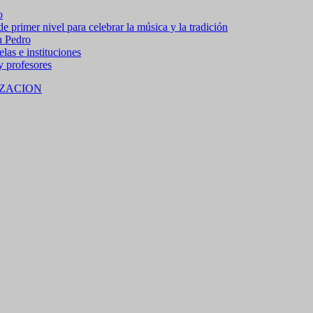
o
 primer nivel para celebrar la música y la tradición
n Pedro
las e instituciones
 y profesores
ZACION
 15% de descuento en bebidas en grupos de 4 personas e
no residentes locales).
M SAN PEDRO DE JUJUY.