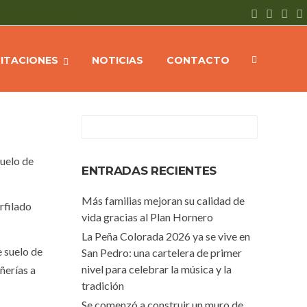
OTICIAS
Preparan el suelo de calle Martín Fierro para pavimentar
CITACIONES
NOTICIAS
CONTACTO
suelo de
ENTRADAS RECIENTES
Más familias mejoran su calidad de
rfilado
vida gracias al Plan Hornero
La Peña Colorada 2026 ya se vive en
e suelo de
San Pedro: una cartelera de primer
nivel para celebrar la música y la
ñerías a
tradición
Se comenzó a construir un muro de