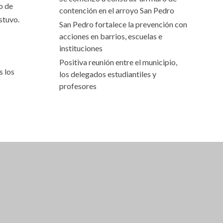
o de
contención en el arroyo San Pedro
stuvo.
San Pedro fortalece la prevención con
acciones en barrios, escuelas e
instituciones
Positiva reunión entre el municipio,
s los
los delegados estudiantiles y
profesores
 EN BEBIDAS EN GRUPOS DE 4 PERSONAS
 RESIDENTES LOCALES).