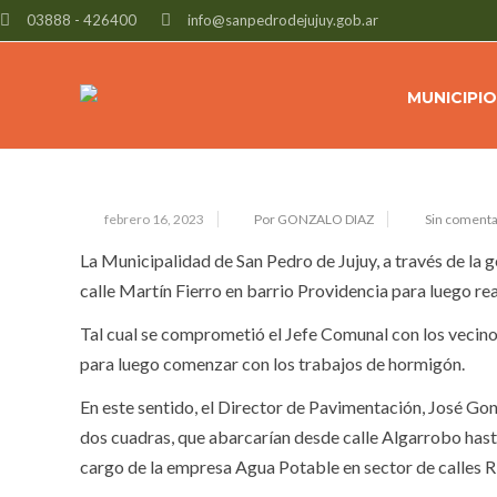
03888 - 426400
info@sanpedrodejujuy.gob.ar
PREPARAN EL SUELO DE CALLE MA
MUNICIPIO
febrero 16, 2023
Por GONZALO DIAZ
Sin comenta
La Municipalidad de San Pedro de Jujuy, a través de la g
calle Martín Fierro en barrio Providencia para luego re
Tal cual se comprometió el Jefe Comunal con los vecinos
para luego comenzar con los trabajos de hormigón.
En este sentido, el Director de Pavimentación, José Gon
dos cuadras, que abarcarían desde calle Algarrobo hast
cargo de la empresa Agua Potable en sector de calles 