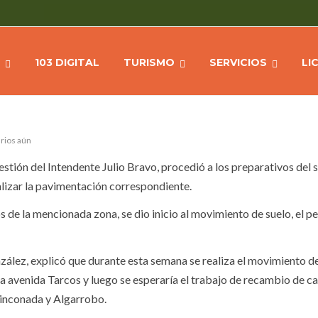
RTÍN FIERRO PARA PAVIMENTAR
Home
N
103 DIGITAL
TURISMO
SERVICIOS
LI
rios aún
estión del Intendente Julio Bravo, procedió a los preparativos del 
alizar la pavimentación correspondiente.
 de la mencionada zona, se dio inicio al movimiento de suelo, el pe
zález, explicó que durante esta semana se realiza el movimiento d
a avenida Tarcos y luego se esperaría el trabajo de recambio de ca
Rinconada y Algarrobo.