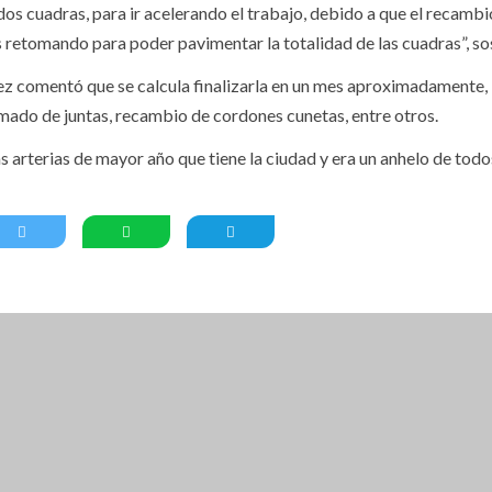
s cuadras, para ir acelerando el trabajo, debido a que el recambi
retomando para poder pavimentar la totalidad de las cuadras”, so
ez comentó que se calcula finalizarla en un mes aproximadamente,
ado de juntas, recambio de cordones cunetas, entre otros.
as arterias de mayor año que tiene la ciudad y era un anhelo de todo
RAVA ACCEDES A UN 15% DE DESCUENTO
CUENTO SE ADHIERE SOLO A TURISTAS NO