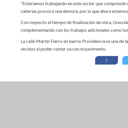
“Estaríamos trabajando en este sector que comprende do
cañerías provocó una demora, por lo que ahora estamos 
Con respecto al tiempo de finalización de obra, Gonzál
complementando con los trabajos adicionales como tom
La calle Martín Fierro en barrio Providencia es una de l
vecinos el poder contar ya con el pavimento.
CLOSE THIS MODULE
BROOKLYN
DIR: FORMOSA 246
PRESENTANDO EL VOUCHER DE TIERRA B
EN ADELANTE. (EL DES