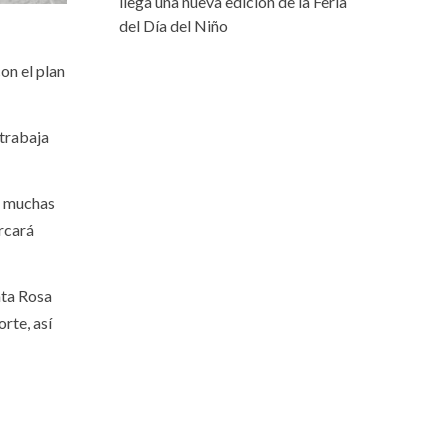
llega una nueva edición de la Feria
del Día del Niño
on el plan
 trabaja
e muchas
arcará
nta Rosa
rte, así