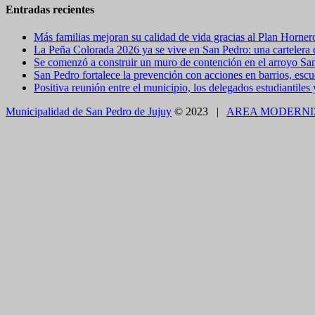
Entradas recientes
Más familias mejoran su calidad de vida gracias al Plan Horner
La Peña Colorada 2026 ya se vive en San Pedro: una cartelera de
Se comenzó a construir un muro de contención en el arroyo Sa
San Pedro fortalece la prevención con acciones en barrios, escue
Positiva reunión entre el municipio, los delegados estudiantiles
Municipalidad de San Pedro de Jujuy
© 2023 |
AREA MODERNI
CLOSE THIS MODULE
BROOKLYN
DIR: FORMOSA 246
Presentando el voucher de Tierra Brava accedes a un
CLOSE THIS MODULE
Como utilizarlo
¿COMO PAGAR EL ESTACIONAMIENTO?
1.CON TELÉFONO CELULAR - APP