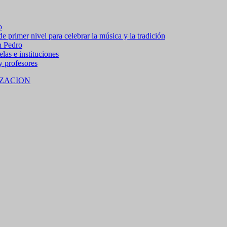
o
 primer nivel para celebrar la música y la tradición
n Pedro
las e instituciones
 y profesores
ZACION
 15% de descuento en bebidas en grupos de 4 personas e
no residentes locales).