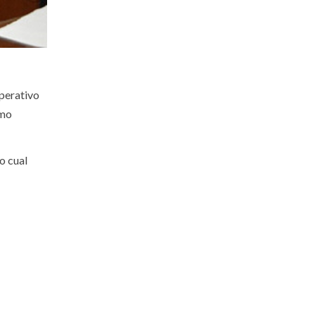
operativo
imo
o cual