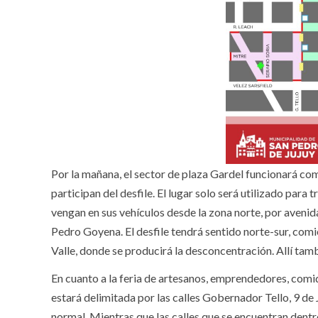
Por la mañana, el sector de plaza Gardel funcionará c
participan del desfile. El lugar solo será utilizado para
vengan en sus vehículos desde la zona norte, por aveni
Pedro Goyena. El desfile tendrá sentido norte-sur, comie
Valle, donde se producirá la desconcentración. Allí tamb
En cuanto a la feria de artesanos, emprendedores, comid
estará delimitada por las calles Gobernador Tello, 9 de J
normal. Mientras que las calles que se encuentran dentr