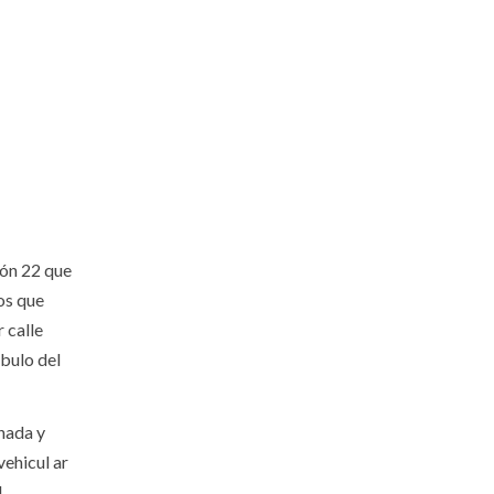
ión 22 que
Los que
 calle
óbulo del
rnada y
vehicul ar
.