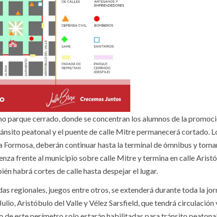
omo parque cerrado, donde se concentran los alumnos de la promoc
 tránsito peatonal y el puente de calle Mitre permanecerá cortado. 
da Formosa, deberán continuar hasta la terminal de ómnibus y tomar
nza frente al municipio sobre calle Mitre y termina en calle Arist
ién habrá cortes de calle hasta despejar el lugar.
as regionales, juegos entre otros, se extenderá durante toda la jo
ulio, Aristóbulo del Valle y Vélez Sarsfield, que tendrá circulación 
o de este perímetro solo estarán habilitadas para tránsito peatonal