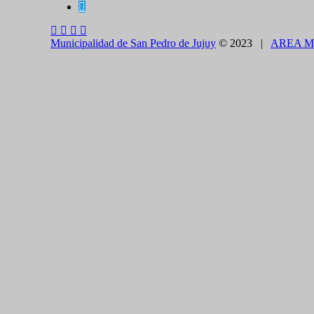
Municipalidad de San Pedro de Jujuy
© 2023 |
AREA M
CLOSE THIS MODULE
BROOKLYN
DIR: FORMOSA 246
Presentando el voucher de Tierra Brava accedes a un
CLOSE THIS MODULE
Como utilizarlo
¿COMO PAGAR EL ESTACIONAMIENTO?
1.CON TELÉFONO CELULAR - APP
Descargue en forma gratuita e instale en su celular la
App SE
Carga de crédito con tarjetas de débito o crédito de cualquier 