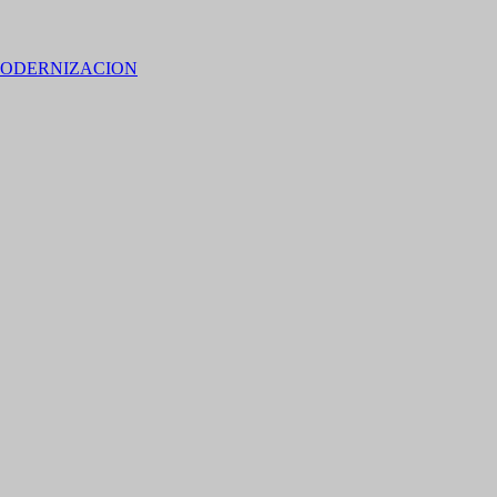
ODERNIZACION
 15% de descuento en bebidas en grupos de 4 personas e
no residentes locales).
M SAN PEDRO DE JUJUY.
banco a través del botón
Macro Click de Pago
integrado en la APP o e