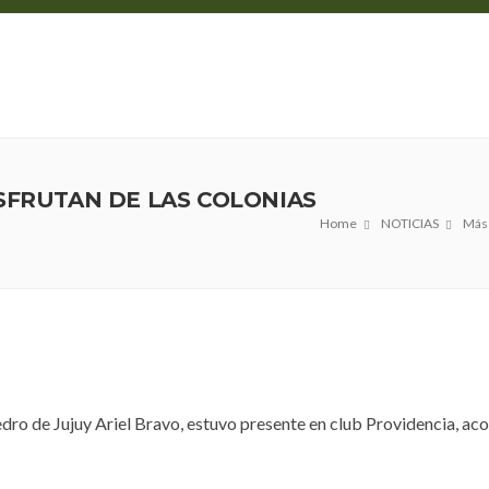
UNICIPIO
103 DIGITAL
TURISMO
SERVICIOS
SFRUTAN DE LAS COLONIAS
Home
NOTICIAS
Más 
ro de Jujuy Ariel Bravo, estuvo presente en club Providencia, acom