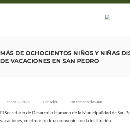
03888 - 426400
info@sanpedrodejujuy.gob.ar
M
MÁS DE OCHOCIENTOS NIÑOS Y NIÑAS DI
DE VACACIONES EN SAN PEDRO
enero 17, 2024
Por solef
Sin comentarios aún
El Secretario de Desarrollo Humano de la Municipalidad de San Ped
vacaciones, en el marco de un convenio con la institución.