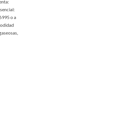
enta:
sencial:
86995 o a
modidad
 gaseosas,