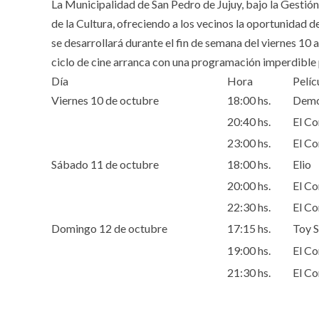
La Municipalidad de San Pedro de Jujuy, bajo la Gestión 
de la Cultura, ofreciendo a los vecinos la oportunidad de
se desarrollará durante el fin de semana del viernes 10 a
ciclo de cine arranca con una programación imperdible 
Día
Hora
Pelíc
Viernes 10 de octubre
18:00 hs.
Demon
20:40 hs.
El Co
23:00 hs.
El Co
Sábado 11 de octubre
18:00 hs.
Elio
20:00 hs.
El Co
22:30 hs.
El Co
Domingo 12 de octubre
17:15 hs.
Toy S
19:00 hs.
El Co
21:30 hs.
El Co