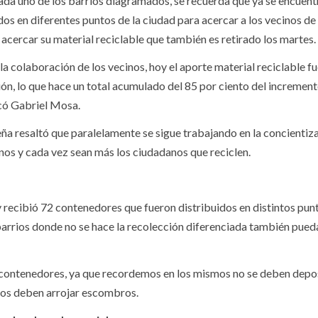
cada uno de los barrios diagramados, se recuerda que ya se encuent
dos en diferentes puntos de la ciudad para acercar a los vecinos de
 acercar su material reciclable que también es retirado los martes.
a colaboración de los vecinos, hoy el aporte material reciclable f
ón, lo que hace un total acumulado del 85 por ciento del incremen
licó Gabriel Mosa.
 resaltó que paralelamente se sigue trabajando en la concientiza
nos y cada vez sean más los ciudadanos que reciclen.
recibió 72 contenedores que fueron distribuidos en distintos punt
 barrios donde no se hace la recolección diferenciada también pued
s contenedores, ya que recordemos en los mismos no se deben depo
os deben arrojar escombros.