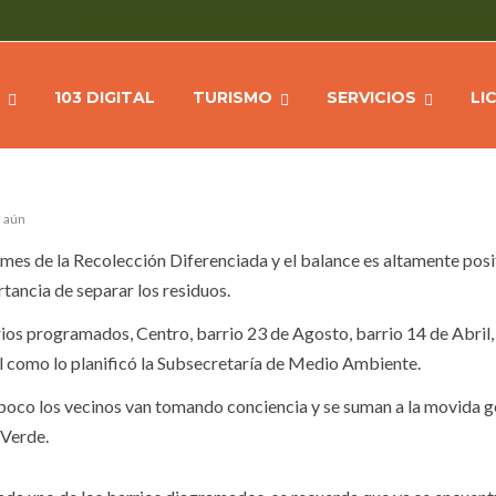
E REALIZA CON ÉXITO
Ho
103 DIGITAL
TURISMO
SERVICIOS
LI
s aún
mes de la Recolección Diferenciada y el balance es altamente posi
tancia de separar los residuos.
rrios programados, Centro, barrio 23 de Agosto, barrio 14 de Abril,
al como lo planificó la Subsecretaría de Medio Ambiente.
 a poco los vecinos van tomando conciencia y se suman a la movida 
 Verde.