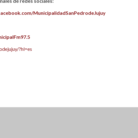
ales de redes sociales:
facebook.com/MunicipalidadSanPedrodeJujuy
icipalFm97.5
dejujuy/?hl=es