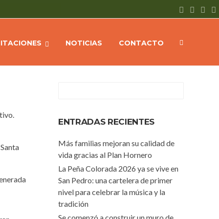
me
NOTICIAS
La recolección diferenciada se realiza con éxito
CITACIONES
NOTICIAS
CONTACTO
tivo.
ENTRADAS RECIENTES
Más familias mejoran su calidad de
 Santa
vida gracias al Plan Hornero
La Peña Colorada 2026 ya se vive en
generada
San Pedro: una cartelera de primer
nivel para celebrar la música y la
tradición
Se comenzó a construir un muro de