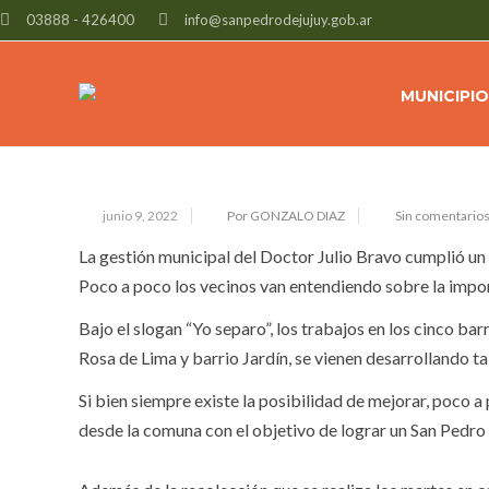
03888 - 426400
info@sanpedrodejujuy.gob.ar
LA RECOLECCIÓN DIFERENCIADA S
MUNICIPIO
junio 9, 2022
Por GONZALO DIAZ
Sin comentario
La gestión municipal del Doctor Julio Bravo cumplió un 
Poco a poco los vecinos van entendiendo sobre la impor
Bajo el slogan “Yo separo”, los trabajos en los cinco ba
Rosa de Lima y barrio Jardín, se vienen desarrollando t
Si bien siempre existe la posibilidad de mejorar, poco
desde la comuna con el objetivo de lograr un San Pedro