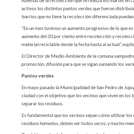
Además de la recolección que se realiza los martes en 
activos los distintos puntos verdes que fueron distribui
barrios que no tiene la recolección diferenciada puedan
“En un mes tuvimos un aumento progresivo de lo que es l
aumento del 20 por ciento entre recolección y recolecci
material reciclable desde la fecha hasta al actual”, exp
El Director de Medio Ambiente de la comuna sampedreña
promoción, difusión para que se sigan sumando los veci
Puntos verdes
En mayo pasado la Municipalidad de San Pedro de Jujuy 
ciudad con el objetivo que los vecinos que viven en los
separar los residuos.
Es fundamental que los vecinos sepan cómo utilizar lo
residuos húmedos, deben ser todos secos, y mucho men