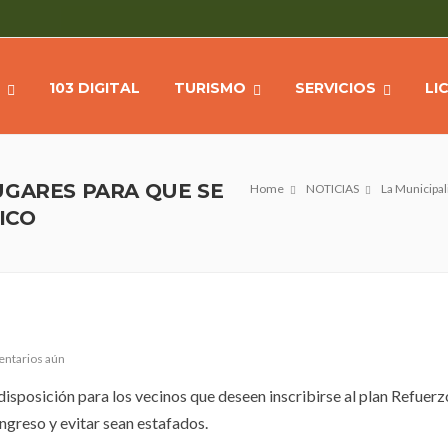
103 DIGITAL
TURISMO
SERVICIOS
LI
UGARES PARA QUE SE
Home
NOTICIAS
La Municipal
ICO
entarios aún
disposición para los vecinos que deseen inscribirse al plan Refuerz
ingreso y evitar sean estafados.