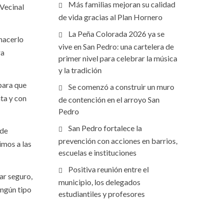
Más familias mejoran su calidad
 Vecinal
de vida gracias al Plan Hornero
La Peña Colorada 2026 ya se
hacerlo
vive en San Pedro: una cartelera de
ra
primer nivel para celebrar la música
y la tradición
para que
Se comenzó a construir un muro
nta y con
de contención en el arroyo San
Pedro
San Pedro fortalece la
 de
prevención con acciones en barrios,
imos a las
escuelas e instituciones
Positiva reunión entre el
ar seguro,
municipio, los delegados
ingún tipo
estudiantiles y profesores