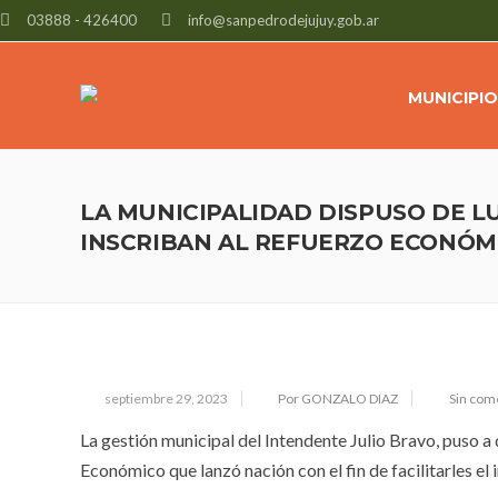
03888 - 426400
info@sanpedrodejujuy.gob.ar
MUNICIPIO
LA MUNICIPALIDAD DISPUSO DE L
INSCRIBAN AL REFUERZO ECONÓM
septiembre 29, 2023
Por GONZALO DIAZ
Sin com
La gestión municipal del Intendente Julio Bravo, puso a 
Económico que lanzó nación con el fin de facilitarles el 