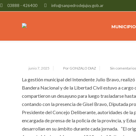
03888 - 426400
info@sanpedrodejujuy.gob.ar
LA MUNICIPALIDAD DE SAN PEDRO
EN SU DÍA
MUNICIPIO
junio 7, 2025
Por GONZALO DIAZ
Sin comentario
La gestión municipal del Intendente Julio Bravo, realizó 
Bandera Nacional y de la Libertad Civil estuvo a cargo
compartieron un desayuno para luego trasladarse hasta 
contando con la presencia de Gisel Bravo, Diputada pr
Presidente del Concejo Deliberante, autoridades de la po
encargada de prensa de la policía de la provincia, y Ed
desarrollan en su ámbito durante cada jornada. “El ori