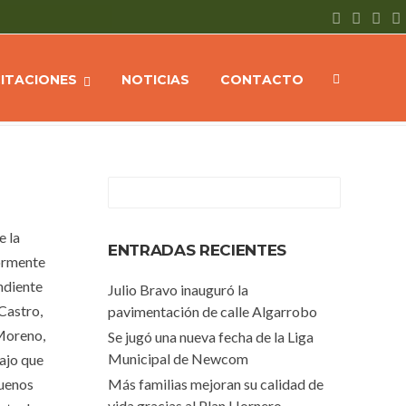
S
La Municipalidad de San Pedro agasajo a los periodistas en su día
CITACIONES
NOTICIAS
CONTACTO
e la
ENTRADAS RECIENTES
iormente
ndiente
Julio Bravo inauguró la
Castro,
pavimentación de calle Algarrobo
 Moreno,
Se jugó una nueva fecha de la Liga
Municipal de Newcom
bajo que
Buenos
Más familias mejoran su calidad de
vida gracias al Plan Hornero