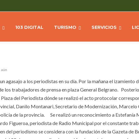
 AGASAJO A LOS PERIODISTAS
Home
NOTICIA
103 DIGITAL
TURISMO
SERVICIOS
LI
s aún
un agasajo a los periodistas en su día. Por la mañana el izamiento d
 de los trabajadores de prensa en plaza General Belgrano. Poster
Plaza del Periodista dónde se realizó el acto protocolar correspo
ovincial, Danilo Montanari, Secretario de Modernización, Marcelo 
licía de la provincia.
Se realizó un reconocimiento a Estefanía
uardo Figueroa, periodista de Radio Municipal por el constante tra
gen del periodismo se considera con la fundación de la Gazeta de 