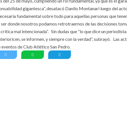
 del 25 de mayo, cumpliendo un rol fundamental, ya que es el gara
ponsabilidad gigantesca”, desatacó Danilo Montanari luego del acto
 necesaria fundamental sobre todo para aquellas personas que ten
ue ser donde nosotros podamos retrotraernos de las decisiones tom
a crítica mal intencionada”. Sin dudas que “lo que dice un periodista
nterioricen, se informen, y siempre con la verdad”, subrayó. Las ac
 eventos de Club Atlético San Pedro.