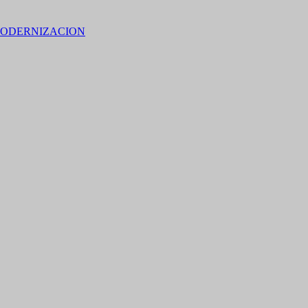
ODERNIZACION
 15% de descuento en bebidas en grupos de 4 personas e