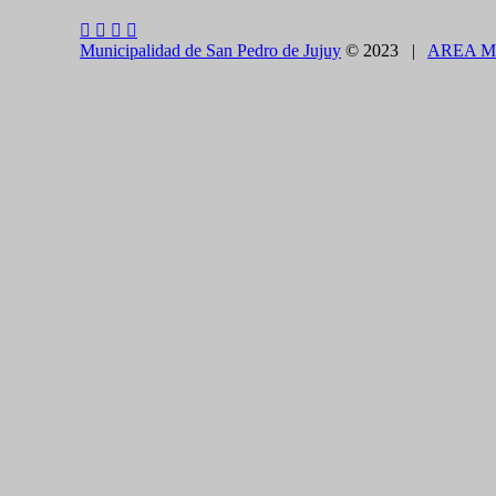
Municipalidad de San Pedro de Jujuy
© 2023 |
AREA M
CLOSE THIS MODULE
BROOKLYN
DIR: FORMOSA 246
Presentando el voucher de Tierra Brava accedes a un