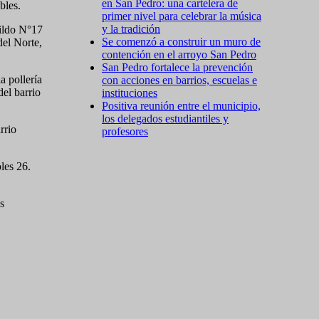
en San Pedro: una cartelera de
bles.
primer nivel para celebrar la música
y la tradición
bildo N°17
Se comenzó a construir un muro de
del Norte,
contención en el arroyo San Pedro
San Pedro fortalece la prevención
a pollería
con acciones en barrios, escuelas e
del barrio
instituciones
Positiva reunión entre el municipio,
los delegados estudiantiles y
rrio
profesores
les 26.
s