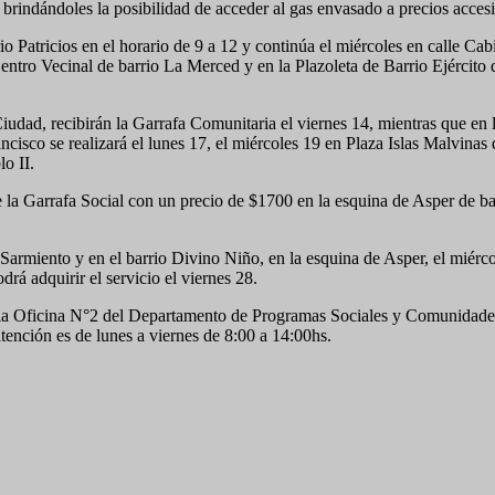
, brindándoles la posibilidad de acceder al gas envasado a precios accesi
io Patricios en el horario de 9 a 12 y continúa el miércoles en calle Ca
 Centro Vecinal de barrio La Merced y en la Plazoleta de Barrio Ejército 
udad, recibirán la Garrafa Comunitaria el viernes 14, mientras que en l
isco se realizará el lunes 17, el miércoles 19 en Plaza Islas Malvinas 
o II.
e la Garrafa Social con un precio de $1700 en la esquina de Asper de ba
 Sarmiento y en el barrio Divino Niño, en la esquina de Asper, el miérco
rá adquirir el servicio el viernes 28.
a la Oficina N°2 del Departamento de Programas Sociales y Comunidade
tención es de lunes a viernes de 8:00 a 14:00hs.