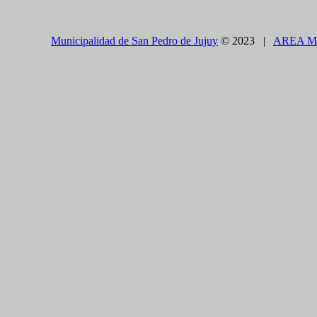
Municipalidad de San Pedro de Jujuy
© 2023 |
AREA M
CLOSE THIS MODULE
BROOKLYN
DIR: FORMOSA 246
Presentando el voucher de Tierra Brava accedes a un
CLOSE THIS MODULE
Como utilizarlo
¿COMO PAGAR EL ESTACIONAMIENTO?
1.CON TELÉFONO CELULAR - APP
Descargue en forma gratuita e instale en su celular la
App SE
Carga de crédito con tarjetas de débito o crédito de cualquier 