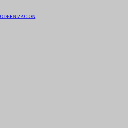
ODERNIZACION
 15% de descuento en bebidas en grupos de 4 personas e
no residentes locales).
M SAN PEDRO DE JUJUY.
banco a través del botón
Macro Click de Pago
integrado en la APP o e