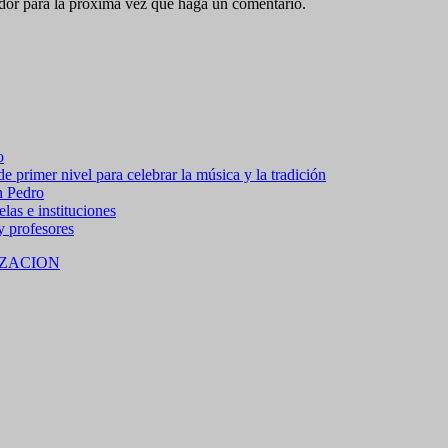
ador para la próxima vez que haga un comentario.
o
 primer nivel para celebrar la música y la tradición
n Pedro
las e instituciones
 y profesores
ZACION