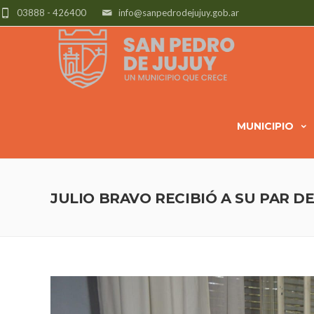
03888 - 426400
info@sanpedrodejujuy.gob.ar
MUNICIPIO
JULIO BRAVO RECIBIÓ A SU PAR D