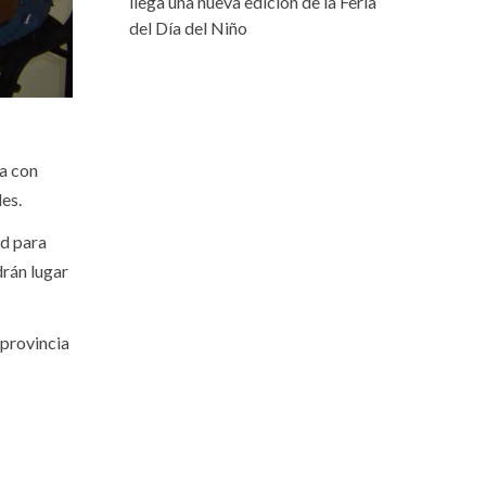
llega una nueva edición de la Feria
del Día del Niño
la con
es.
ad para
drán lugar
 provincia