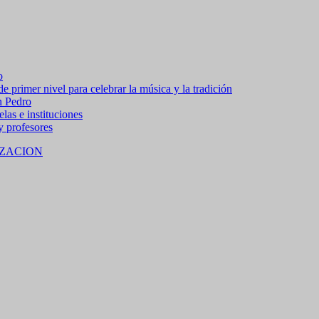
o
 primer nivel para celebrar la música y la tradición
n Pedro
las e instituciones
 y profesores
ZACION
 15% de descuento en bebidas en grupos de 4 personas e
no residentes locales).