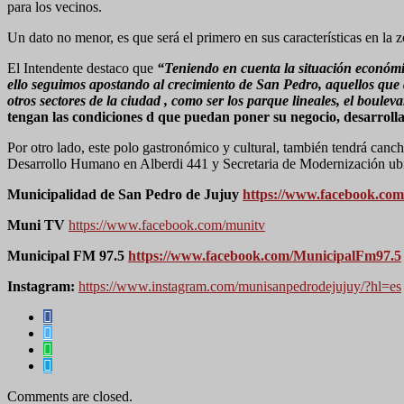
para los vecinos.
Un dato no menor, es que será el primero en sus características en la
El Intendente destaco que
“Teniendo en cuenta la situación económic
ello seguimos apostando al crecimiento de San Pedro, aquellos que q
otros sectores de la ciudad , como ser los parque lineales, el boule
tengan las condiciones d que puedan poner su negocio, desarroll
Por otro lado, este polo gastronómico y cultural, también tendrá cancha
Desarrollo Humano en Alberdi 441 y Secretaria de Modernización ubica
Municipalidad de San Pedro de Jujuy
https://www.facebook.co
Muni TV
https://www.facebook.com/munitv
Municipal FM 97.5
https://www.facebook.com/MunicipalFm97.5
Instagram:
https://www.instagram.com/munisanpedrodejujuy/?hl=es
Comments are closed.