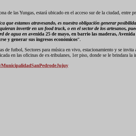
 zona de las Yungas, estará ubicado en el acceso sur de la ciudad, ent
a que estamos atravesando, es nuestra obligación generar posibilida
uieran invertir en un food truck, o en el sector de los artesanos, p
vard de agua en
avenida 25 de mayo, en barrio las maderas, Avenida
arse y generar sus ingresos económicos
“.
s de futbol, Sectores para música en vivo, estacionamiento y se invita a 
da en las oficinas de ex-tribulanes, 1er piso, donde se le brindara la 
m/MunicipalidadSanPedrodeJujuy