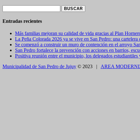
Buscar:
Entradas recientes
Más familias mejoran su calidad de vida gracias al Plan Horner
La Peña Colorada 2026 ya se vive en San Pedro: una cartelera de
Se comenzó a construir un muro de contención en el arroyo Sa
San Pedro fortalece la prevención con acciones en barrios, escue
Positiva reunión entre el municipio, los delegados estudiantiles
Municipalidad de San Pedro de Jujuy
© 2023 |
AREA MODERNI
CLOSE THIS MODULE
BROOKLYN
DIR: FORMOSA 246
Presentando el voucher de Tierra Brava accedes a un
CLOSE THIS MODULE
Como utilizarlo