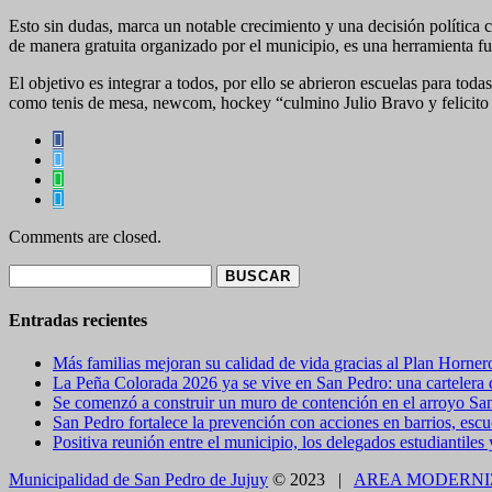
Esto sin dudas, marca un notable crecimiento y una decisión política 
de manera gratuita organizado por el municipio, es una herramienta fu
El objetivo es integrar a todos, por ello se abrieron escuelas para tod
como tenis de mesa, newcom, hockey “culmino Julio Bravo y felicito po
Comments are closed.
Buscar:
Entradas recientes
Más familias mejoran su calidad de vida gracias al Plan Horner
La Peña Colorada 2026 ya se vive en San Pedro: una cartelera de
Se comenzó a construir un muro de contención en el arroyo Sa
San Pedro fortalece la prevención con acciones en barrios, escue
Positiva reunión entre el municipio, los delegados estudiantiles
Municipalidad de San Pedro de Jujuy
© 2023 |
AREA MODERNI