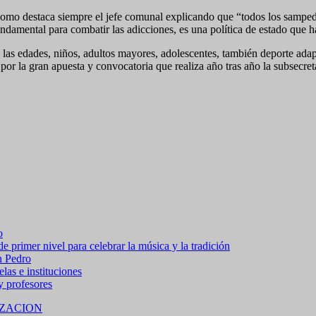
como destaca siempre el jefe comunal explicando que “todos los sampedre
ndamental para combatir las adicciones, es una política de estado que h
as las edades, niños, adultos mayores, adolescentes, también deporte adap
r la gran apuesta y convocatoria que realiza año tras año la subsecret
o
 primer nivel para celebrar la música y la tradición
n Pedro
las e instituciones
 y profesores
ZACION