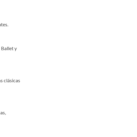
ntes.
 Ballet y
s clásicas
as,