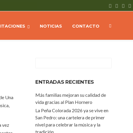
vo invitó a los vecinos a participar de las actividades del fin de semana
CITACIONES
NOTICIAS
CONTACTO
ENTRADAS RECIENTES
Más familias mejoran su calidad de
 de Una
vida gracias al Plan Hornero
sica,
La Peña Colorada 2026 ya se vive en
San Pedro: una cartelera de primer
nivel para celebrar la música y la
a vez
tradición
 sector