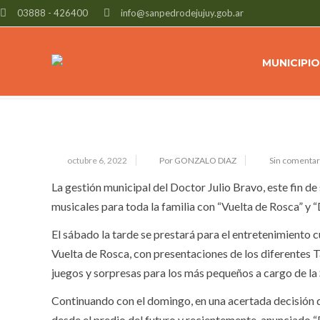
03888 - 426400
info@sanpedrodejujuy.gob.ar
JULIO BRAVO INVITÓ A LOS VECINO
ACTIVIDADES DEL FIN DE SEMANA
MUNICIPIO
octubre 6, 2022
Por GONZALO DIAZ
Sin comentar
La gestión municipal del Doctor Julio Bravo, este fin d
musicales para toda la familia con “Vuelta de Rosca” y “
El sábado la tarde se prestará para el entretenimiento 
Vuelta de Rosca, con presentaciones de los diferentes 
juegos y sorpresas para los más pequeños a cargo de la
Continuando con el domingo, en una acertada decisión d
desde el predio del futuro y recientemente, anunciado “P