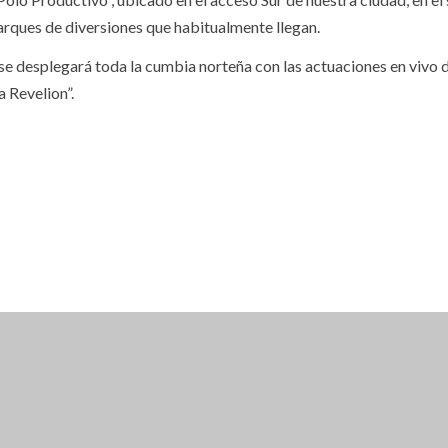
arques de diversiones que habitualmente llegan.
 desplegará toda la cumbia norteña con las actuaciones en vivo d
 Revelion”.
RAVA ACCEDES A UN 15% DE DESCUENTO