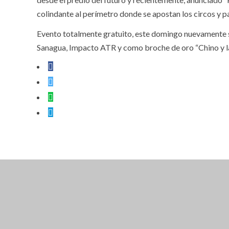
colindante al perímetro donde se apostan los circos y p
Evento totalmente gratuito, este domingo nuevamente se
Sanagua, Impacto ATR y como broche de oro “Chino y la
CLOSE THIS MODULE
BROOKLYN
DIR: FORMOSA 246
PRESENTANDO EL VOUCHER DE TIERRA B