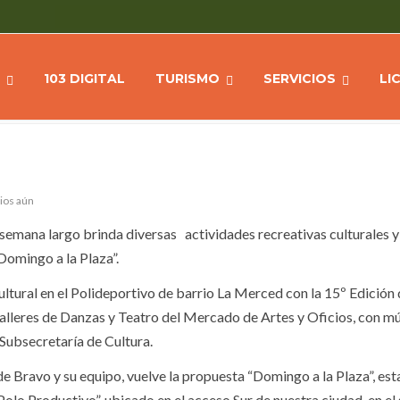
S A PARTICIPAR DE LAS
Home
NOTICIAS
Julio Bra
103 DIGITAL
TURISMO
SERVICIOS
LI
ios aún
e semana largo brinda diversas actividades recreativas culturales y
Domingo a la Plaza”.
cultural en el Polideportivo de barrio La Merced con la 15º Edición
Talleres de Danzas y Teatro del Mercado de Artes y Oficios, con mú
 Subsecretaría de Cultura.
e Bravo y su equipo, vuelve la propuesta “Domingo a la Plaza”, est
olo Productivo”, ubicado en el acceso Sur de nuestra ciudad, en el