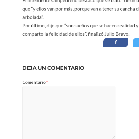
El Intendente sampedreño destacó que se trató “de un tr
que “y ellos van por más, porque van a tener su cancha d
arbolada”.
Por último, dijo que “son sueños que se hacen realidad y 
comparto la felicidad de ellos”, finalizó Julio Bravo.
DEJA UN COMENTARIO
Comentario
*