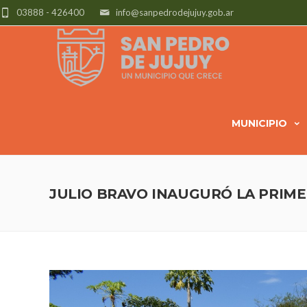
03888 - 426400
info@sanpedrodejujuy.gob.ar
MUNICIPIO
JULIO BRAVO INAUGURÓ LA PRIM