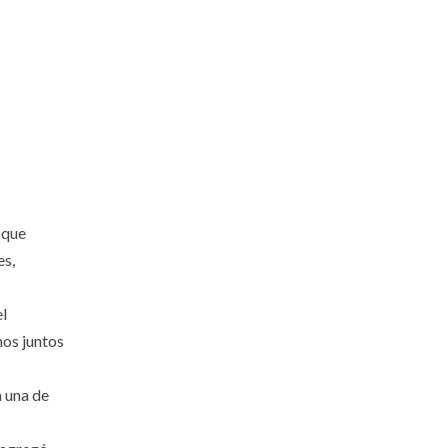
 que
es,
el
mos juntos
a una de