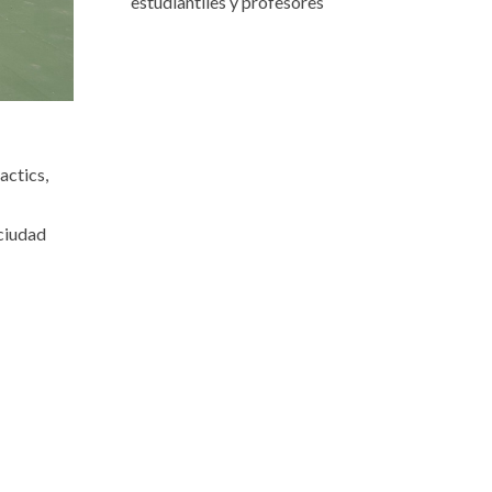
estudiantiles y profesores
actics,
 ciudad