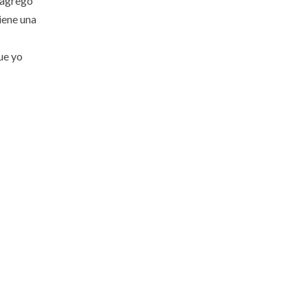
y agregó
iene una
que yo