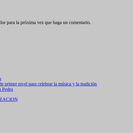
ador para la próxima vez que haga un comentario.
o
 primer nivel para celebrar la música y la tradición
n Pedro
ZACION
 15% de descuento en bebidas en grupos de 4 personas e