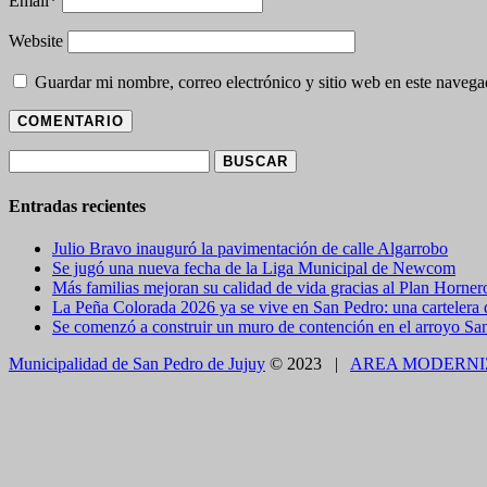
Email
*
Website
Guardar mi nombre, correo electrónico y sitio web en este naveg
Buscar:
Entradas recientes
Julio Bravo inauguró la pavimentación de calle Algarrobo
Se jugó una nueva fecha de la Liga Municipal de Newcom
Más familias mejoran su calidad de vida gracias al Plan Horner
La Peña Colorada 2026 ya se vive en San Pedro: una cartelera de
Se comenzó a construir un muro de contención en el arroyo Sa
Municipalidad de San Pedro de Jujuy
© 2023 |
AREA MODERNI
CLOSE THIS MODULE
BROOKLYN
DIR: FORMOSA 246
Presentando el voucher de Tierra Brava accedes a un