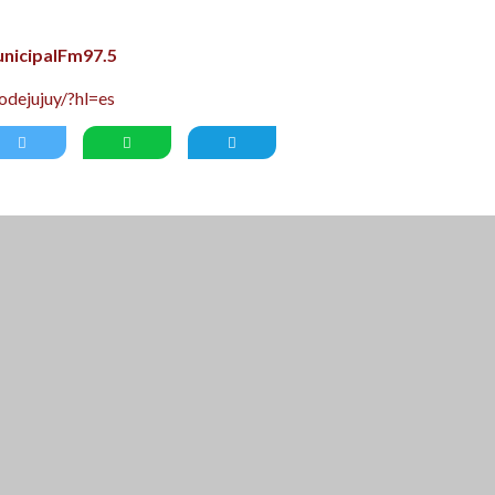
nicipalFm97.5
dejujuy/?hl=es
RAVA ACCEDES A UN 15% DE DESCUENTO
CUENTO SE ADHIERE SOLO A TURISTAS NO