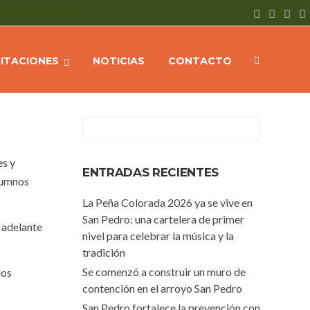
e
NOTICIAS
Intensa actividad en el Mercado de Artes y Oficios
CITACIONES
NOTICIAS
CONTACTO
es y
ENTRADAS RECIENTES
alumnos
La Peña Colorada 2026 ya se vive en
San Pedro: una cartelera de primer
n adelante
nivel para celebrar la música y la
tradición
Se comenzó a construir un muro de
los
contención en el arroyo San Pedro
San Pedro fortalece la prevención con