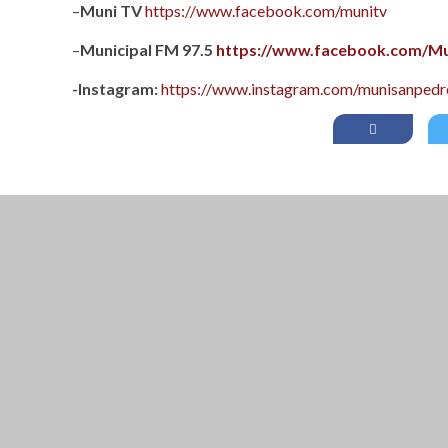
–
Muni TV
https://www.facebook.com/munitv
–
Municipal FM 97.5
https://www.facebook.com/Mu
-Instagram:
https://www.instagram.com/munisanpedro
CLOSE THIS MODULE
BROOKLYN
DIR: FORMOSA 246
PRESENTANDO EL VOUCHER DE TIERRA B
EN ADELANTE. (EL DES
CLOSE THIS MODULE