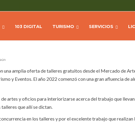
O DE ARTES Y OFICIOS
Hom
103 DIGITAL
TURISMO
SERVICIOS
LI
 aún
n una amplia oferta de talleres gratuitos desde el Mercado de Art
urismo y Eventos. El año 2022 comenzó con una gran afluencia de 
 de artes y oficios para interiorizarse acerca del trabajo que lleva
talleres que allí se dictan.
concurrencia en los talleres y por el excelente trabajo que realizan 