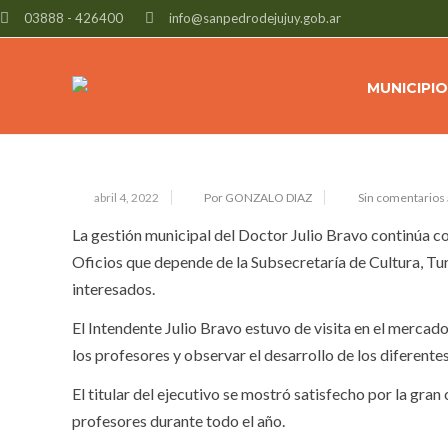
03888 - 426400
info@sanpedrodejujuy.gob.ar
INTENSA ACTIVIDAD EN EL MERCAD
MUNICIPIO
abril 4, 2022
Por GONZALO DIAZ
Sin comentarios
La gestión municipal del Doctor Julio Bravo continúa co
Oficios que depende de la Subsecretaría de Cultura, T
interesados.
El Intendente Julio Bravo estuvo de visita en el mercado
los profesores y observar el desarrollo de los diferentes 
El titular del ejecutivo se mostró satisfecho por la gran 
profesores durante todo el año.