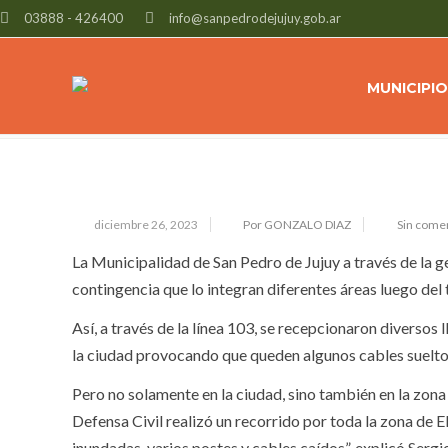
03888 - 426400
info@sanpedrodejujuy.gob.ar
INMEDIATA ASISTENCIA DEL MUNI
EN SAN PEDRO
MUNICIPIO
diciembre 26, 2023
Por GONZALO DIAZ
Sin come
La Municipalidad de San Pedro de Jujuy a través de la ge
contingencia que lo integran diferentes áreas luego del 
Así, a través de la línea 103, se recepcionaron diversos
la ciudad provocando que queden algunos cables suelto
Pero no solamente en la ciudad, sino también en la zona
Defensa Civil realizó un recorrido por toda la zona de 
inundadas, varios postes y cables caídos”, explicó Sergi