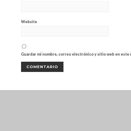
Website
Guardar mi nombre, correo electrónico y sitio web en este
CLOSE THIS MODULE
BROOKLYN
DIR: FORMOSA 246
PRESENTANDO EL VOUCHER DE TIERRA B