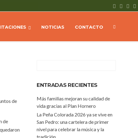
Inmediata asistencia del municipio luego del temporal en San Pedro
CITACIONES
NOTICIAS
CONTACTO
ENTRADAS RECIENTES
Más familias mejoran su calidad de
puntos de
vida gracias al Plan Hornero
La Peña Colorada 2026 ya se vive en
n de
San Pedro: una cartelera de primer
nivel para celebrar la música y la
e quedaron
tradición