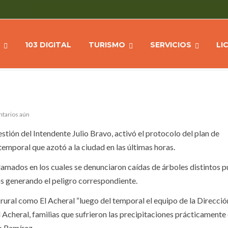
CIPIO LUEGO DEL TEMPORAL
Home
NOTICIAS
103 DIGITAL
TURISMO
SERVICIOS
LI
ntarios aún
stión del Intendente Julio Bravo, activó el protocolo del plan de
temporal que azotó a la ciudad en las últimas horas.
 llamados en los cuales se denunciaron caídas de árboles distintos 
s generando el peligro correspondiente.
 rural como El Acheral “luego del temporal el equipo de la Direcció
El Acheral, familias que sufrieron las precipitaciones prácticament
o Ramírez.