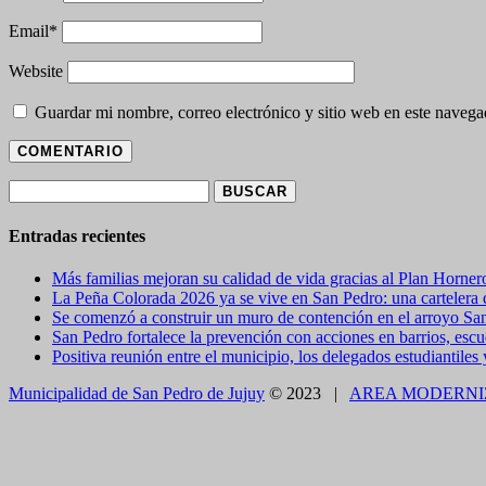
Email
*
Website
Guardar mi nombre, correo electrónico y sitio web en este naveg
Buscar:
Entradas recientes
Más familias mejoran su calidad de vida gracias al Plan Horner
La Peña Colorada 2026 ya se vive en San Pedro: una cartelera de
Se comenzó a construir un muro de contención en el arroyo Sa
San Pedro fortalece la prevención con acciones en barrios, escue
Positiva reunión entre el municipio, los delegados estudiantiles
Municipalidad de San Pedro de Jujuy
© 2023 |
AREA MODERNI
CLOSE THIS MODULE
BROOKLYN
DIR: FORMOSA 246