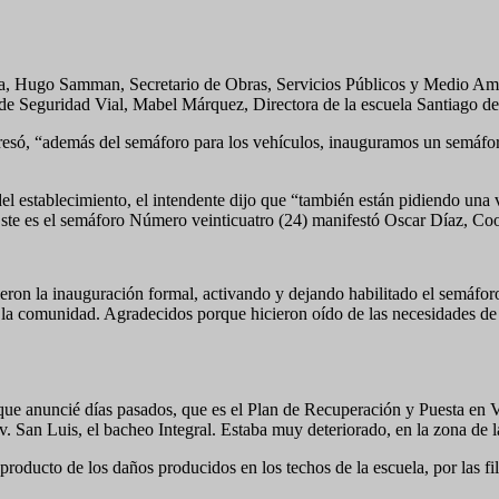
da, Hugo Samman, Secretario de Obras, Servicios Públicos y Medio Am
 de Seguridad Vial, Mabel Márquez, Directora de la escuela Santiago d
esó, “además del semáforo para los vehículos, inauguramos un semáforo 
 establecimiento, el intendente dijo que “también están pidiendo una v
Este es el semáforo Número veinticuatro (24) manifestó Oscar Díaz, Co
icieron la inauguración formal, activando y dejando habilitado el semáfo
a comunidad. Agradecidos porque hicieron oído de las necesidades de la
 que anuncié días pasados, que es el Plan de Recuperación y Puesta en
 San Luis, el bacheo Integral. Estaba muy deteriorado, en la zona de l
e producto de los daños producidos en los techos de la escuela, por las f