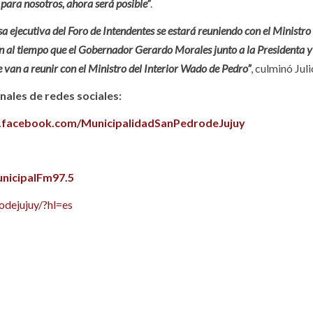
para nosotros, ahora será posible”
.
a ejecutiva del Foro de Intendentes se estará reuniendo con el Ministr
ión al tiempo que el Gobernador Gerardo Morales junto a la Presidenta y
 van a reunir con el Ministro del Interior Wado de Pedro”
, culminó Jul
ales de redes sociales:
.facebook.com/MunicipalidadSanPedrodeJujuy
nicipalFm97.5
dejujuy/?hl=es