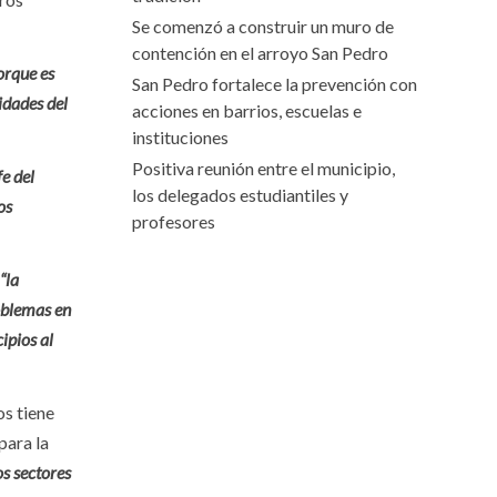
Se comenzó a construir un muro de
contención en el arroyo San Pedro
orque es
San Pedro fortalece la prevención con
idades del
acciones en barrios, escuelas e
instituciones
Positiva reunión entre el municipio,
fe del
los delegados estudiantiles y
os
profesores
“la
oblemas en
ipios al
os tiene
para la
os sectores