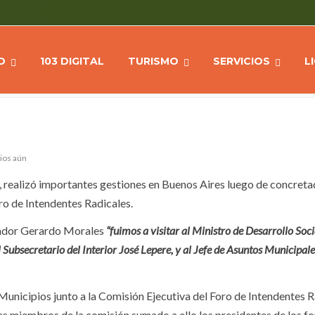
ALLÓ SOBRE LAS
Home
NOTICIAS
El Intenden
S AIRES
O
103 DIGITAL
TURISMO
SERVICIOS
L
ios aún
, realizó importantes gestiones en Buenos Aires luego de concreta
ro de Intendentes Radicales.
nador Gerardo Morales
“fuimos a visitar al Ministro de Desarrollo Soci
ubsecretario del Interior José Lepere, y al Jefe de Asuntos Municipale
Municipios junto a la Comisión Ejecutiva del Foro de Intendentes 
es miembros de la comisión sumado a ello los presidentes de los f