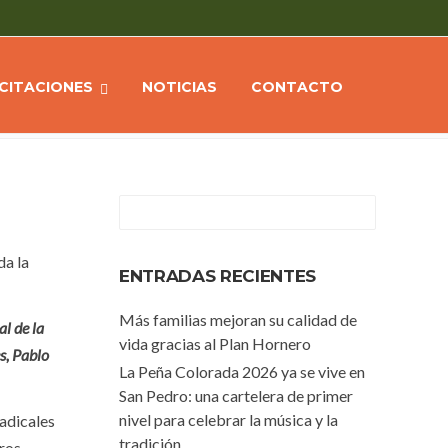
te Julio Bravo detalló sobre las gestiones realizadas en Buenos Aires
ICITACIONES
NOTICIAS
CONTACTO
da la
ENTRADAS RECIENTES
Más familias mejoran su calidad de
al de la
vida gracias al Plan Hornero
s, Pablo
La Peña Colorada 2026 ya se vive en
San Pedro: una cartelera de primer
nivel para celebrar la música y la
Radicales
tradición
oros