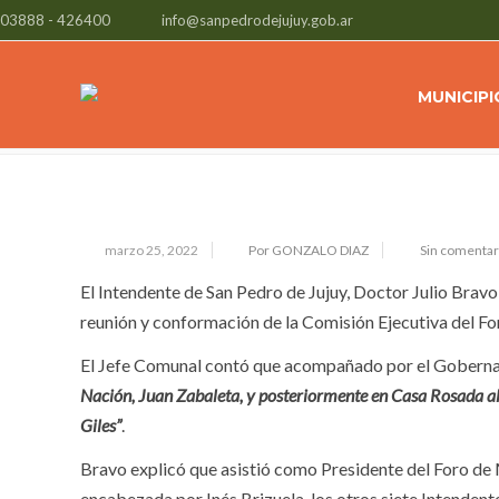
03888 - 426400
info@sanpedrodejujuy.gob.ar
EL INTENDENTE JULIO BRAVO DET
GESTIONES REALIZADAS EN BUENO
MUNICIPI
marzo 25, 2022
Por GONZALO DIAZ
Sin comentar
El Intendente de San Pedro de Jujuy, Doctor Julio Bravo
reunión y conformación de la Comisión Ejecutiva del Fo
El Jefe Comunal contó que acompañado por el Gober
Nación, Juan Zabaleta, y posteriormente en Casa Rosada al S
Giles”
.
Bravo explicó que asistió como Presidente del Foro de 
encabezada por Inés Brizuela, los otros siete Intendent