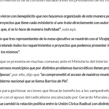
s vieron con beneplácito que nos hayamos organizado de esta manera p
 proyectos que tiene cada ministerio si uno trata directamente con autor
que, si se lo hace de manera individual”
, subrayó.
do que tres representantes de la mesa ejecutivo se reunirán con el Viceje
oncretando todos los requerimientos o proyectos que podemos presentar l
 los mismos”
.
a que se presenta en muchas comunas ante el Ministerio del Interior
merosos municipios que por distintos problemas burocráticos tienen pr
 épocas
”, por ello, dijo que
“se comprometió el acceso de nuestros munic
ierno nacional que se llama Barrios de Pie”.
s para gestionar acciones que llevarán beneficios a los sampedreñ
eó con el apoyo del radicalismo encabezado por Gerardo Morales 
que cambió la relación política entre la Unión Cívica Radical con distint