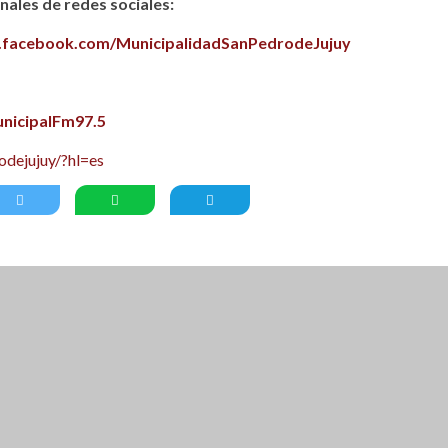
ales de redes sociales:
.facebook.com/MunicipalidadSanPedrodeJujuy
nicipalFm97.5
dejujuy/?hl=es
KLYN