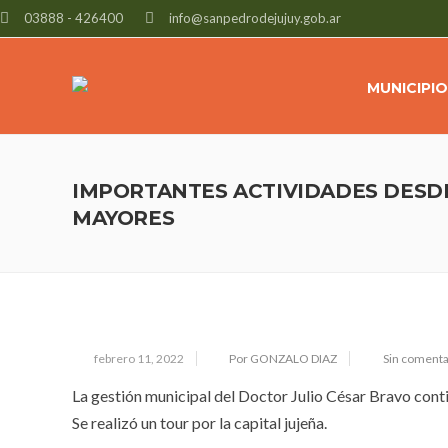
03888 - 426400
info@sanpedrodejujuy.gob.ar
MUNICIPIO
IMPORTANTES ACTIVIDADES DESD
MAYORES
febrero 11, 2022
Por GONZALO DIAZ
Sin comenta
La gestión municipal del Doctor Julio César Bravo con
Se realizó un tour por la capital jujeña.