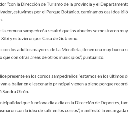
ador “con la Dirección de Turismo de la provincia y el Departament
alvador, estuvimos por el Parque Botánico, caminamos casi dos ki
n.
 la comuna sampedreña resaltó que los abuelos se mostraron muy
 Xibi y estuvieron por Casa de Gobierno.
o con los adultos mayores de La Mendieta, tienen una muy buena re
que con otras áreas de otros municipios”, puntualizó.
e presente en los corsos sampedreños “estamos en los últimos d
e van a bailar en el escenario principal vienen a pleno porque reco
yó Sandra Girón.
icipalidad que funciona día a día en la Dirección de Deportes, ta
smaron con la idea de salir en los corsos”, manifestó la encargada 