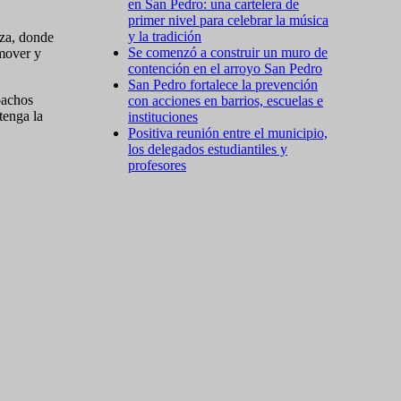
en San Pedro: una cartelera de
primer nivel para celebrar la música
y la tradición
nza, donde
Se comenzó a construir un muro de
emover y
contención en el arroyo San Pedro
San Pedro fortalece la prevención
pachos
con acciones en barrios, escuelas e
tenga la
instituciones
Positiva reunión entre el municipio,
los delegados estudiantiles y
profesores