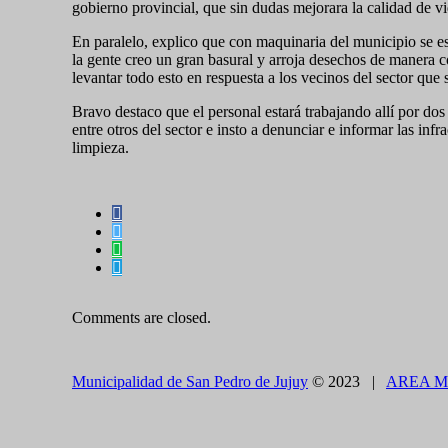
gobierno provincial, que sin dudas mejorara la calidad de vi
En paralelo, explico que con maquinaria del municipio se es
la gente creo un gran basural y arroja desechos de manera c
levantar todo esto en respuesta a los vecinos del sector que
Bravo destaco que el personal estará trabajando allí por d
entre otros del sector e insto a denunciar e informar las in
limpieza.
Comments are closed.
Municipalidad de San Pedro de Jujuy
© 2023 |
AREA M
CLOSE THIS MODULE
BROOKLYN
DIR: FORMOSA 246